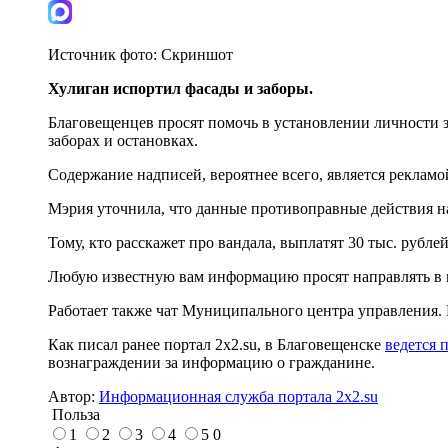
Источник фото:
Скриншот
Хулиган испортил фасады и заборы.
Благовещенцев просят помочь в установлении личности 
заборах и остановках.
Содержание надписей, вероятнее всего, является реклам
Мэрия уточнила, что данные противоправные действия н
Тому, кто расскажет про вандала, выплатят 30 тыс. рублей
Любую известную вам информацию просят направлять в по
Работает также чат Муниципального центра управления.
Как писал ранее портал 2х2.su, в Благовещенске
ведется 
вознаграждении за информацию о гражданине.
Автор:
Информационная служба портала 2x2.su
Польза
1
2
3
4
5
0