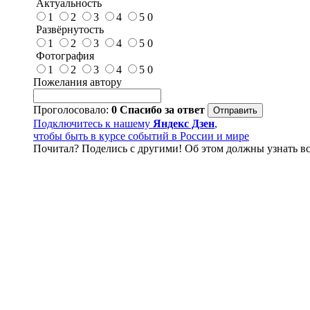
Актуальность
1
2
3
4
5
0
Развёрнутость
1
2
3
4
5
0
Фотография
1
2
3
4
5
0
Пожелания автору
Проголосовало:
0
Спасибо за ответ
Подключитесь к нашему
Яндекс Дзен
,
чтобы быть в курсе событий в России и мире
Почитал? Поделись с другими! Об этом должны узнать вс