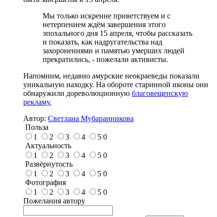
Мы только искренне приветствуем и с
нетерпением ждём завершения этого
эпохального дня 15 апреля, чтобы рассказать
и показать, как надругательства над
захоронениями и памятью умерших людей
прекратились, - пожелали активисты.
Напомним, недавно амурские неокраеведы показали
уникальную находку. На обороте старинной иконы они
обнаружили дореволюционную
благовещенскую
рекламу.
Автор:
Светлана Мубаранникова
Польза
1
2
3
4
5
0
Актуальность
1
2
3
4
5
0
Развёрнутость
1
2
3
4
5
0
Фотография
1
2
3
4
5
0
Пожелания автору