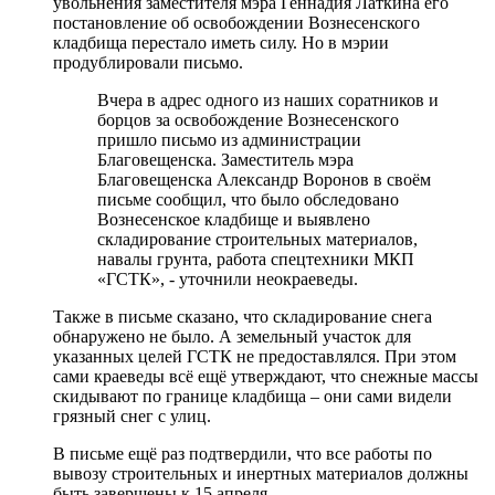
увольнения заместителя мэра Геннадия Латкина его
постановление об освобождении Вознесенского
кладбища перестало иметь силу. Но в мэрии
продублировали письмо.
Вчера в адрес одного из наших соратников и
борцов за освобождение Вознесенского
пришло письмо из администрации
Благовещенска. Заместитель мэра
Благовещенска Александр Воронов в своём
письме сообщил, что было обследовано
Вознесенское кладбище и выявлено
складирование строительных материалов,
навалы грунта, работа спецтехники МКП
«ГСТК», - уточнили неокраеведы.
Также в письме сказано, что складирование снега
обнаружено не было. А земельный участок для
указанных целей ГСТК не предоставлялся. При этом
сами краеведы всё ещё утверждают, что снежные массы
скидывают по границе кладбища – они сами видели
грязный снег с улиц.
В письме ещё раз подтвердили, что все работы по
вывозу строительных и инертных материалов должны
быть завершены к 15 апреля.