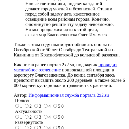
Новые светильники, подсветка зданий
делают город уютней и безопасней. Ставим
перед собой задачу дать качественное
освещение всем районам города. Конечно,
сиюминутно решить эту задачу невозможно.
Но мы продолжим идти к этой цели, —
сказал мэр Благовещенска Олег Имамеев.
Также в этом году планируют обновить опоры на
Октябрьской от 50 лет Октября до Театральной и на
Калинина от Краснофлотской до кольцевой развязки.
Как писал ранее портал 2х2.su, подрядчик
проводит
масштабное озеленение
привокзальной площади в
аэропорту Благовещенска. До конца сентября здесь
предстоит высадить около 200 деревьев, а также более 6
000 корней кустарников и травянистых растений.
Автор:
Информационная служба портала 2x2.su
Польза
1
2
3
4
5
0
Актуальность
1
2
3
4
5
0
Развёрнутость
1
2
3
4
5
0