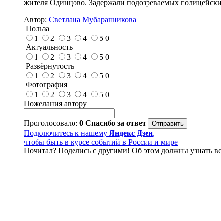
жителя Одинцово. Задержали подозреваемых полицейские
Автор:
Светлана Мубаранникова
Польза
1
2
3
4
5
0
Актуальность
1
2
3
4
5
0
Развёрнутость
1
2
3
4
5
0
Фотография
1
2
3
4
5
0
Пожелания автору
Проголосовало:
0
Спасибо за ответ
Подключитесь к нашему
Яндекс Дзен
,
чтобы быть в курсе событий в России и мире
Почитал? Поделись с другими! Об этом должны узнать вс