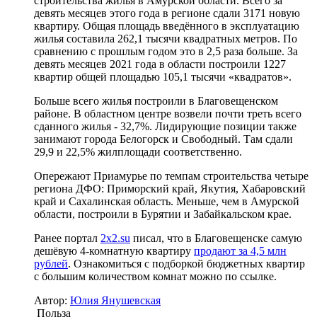
строительства жилья в Амурской области. Всего за
девять месяцев этого года в регионе сдали 3171 новую
квартиру. Общая площадь введённого в эксплуатацию
жилья составила 262,1 тысячи квадратных метров. По
сравнению с прошлым годом это в 2,5 раза больше. За
девять месяцев 2021 года в области построили 1227
квартир общей площадью 105,1 тысячи «квадратов».
Больше всего жилья построили в Благовещенском
районе. В областном центре возвели почти треть всего
сданного жилья - 32,7%. Лидирующие позиции также
занимают города Белогорск и Свободный. Там сдали
29,9 и 22,5% жилплощади соответственно.
Опережают Приамурье по темпам строительства четыре
региона ДФО: Приморский край, Якутия, Хабаровский
край и Сахалинская область. Меньше, чем в Амурской
области, построили в Бурятии и Забайкальском крае.
Ранее портал
2x2.su
писал, что в Благовещенске самую
дешёвую 4-комнатную квартиру
продают за 4,5 млн
рублей
. Ознакомиться с подборкой бюджетных квартир
с большим количеством комнат можно по ссылке.
Автор:
Юлия Янушевская
Польза