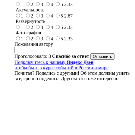
1
2
3
4
5
2.33
Актуальность
1
2
3
4
5
2.67
Развёрнутость
1
2
3
4
5
2.33
Фотография
1
2
3
4
5
2.33
Пожелания автору
Проголосовало:
3
Спасибо за ответ
Подключитесь к нашему
Яндекс Дзен
,
чтобы быть в курсе событий в России и мире
Почитал? Поделись с другими! Об этом должны узнать
все, срочно поделись! Другим это тоже интересно