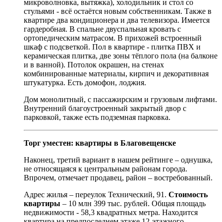
микроволновка, вытяжка), холодильник и стол со
стульями - всё остаётся новым собственникам. Также в
квартире два кондиционера и два телевизора. Имеется
гардеробная. В спальне двуспальная кровать с
ортопедическим матрасом. В прихожей встроенный
шкаф с подсветкой. Пол в квартире - плитка ПВХ и
керамическая плитка, две зоны тёплого пола (на балконе
и в ванной). Потолок окрашен, на стенах
комбинированные материалы, кирпич и декоративная
штукатурка. Есть домофон, лоджия.
Дом монолитный, с пассажирским и грузовым лифтами.
Внутренний благоустроенный закрытый двор с
парковкой, также есть подземная парковка.
Торг уместен: квартиры в Благовещенске
Наконец, третий вариант в нашем рейтинге – однушка,
не относящаяся к центральным районам города.
Впрочем, отмечает продавец, район – востребованный.
Адрес жилья – переулок Технический, 91.
Стоимость
квартиры
– 10 млн 399 тыс. рублей. Общая площадь
недвижимости - 58,3 квадратных метра. Находится
квартира на предпоследнем этаже 12-этажного