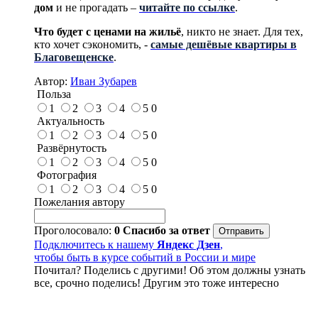
дом
и не прогадать –
читайте по ссылке
.
Что будет с ценами на жильё
, никто не знает. Для тех,
кто хочет сэкономить, -
самые дешёвые квартиры
в
Благовещенске
.
Автор:
Иван Зубарев
Польза
1
2
3
4
5
0
Актуальность
1
2
3
4
5
0
Развёрнутость
1
2
3
4
5
0
Фотография
1
2
3
4
5
0
Пожелания автору
Проголосовало:
0
Спасибо за ответ
Подключитесь к нашему
Яндекс Дзен
,
чтобы быть в курсе событий в России и мире
Почитал? Поделись с другими! Об этом должны узнать
все, срочно поделись! Другим это тоже интересно