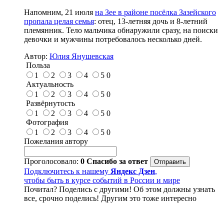
Напомним, 21 июля
на Зее в районе посёлка Зазейского
пропала целая семья
: отец, 13-летняя дочь и 8-летний
племянник. Тело мальчика обнаружили сразу, на поиски
девочки и мужчины потребовалось несколько дней.
Автор:
Юлия Янушевская
Польза
1
2
3
4
5
0
Актуальность
1
2
3
4
5
0
Развёрнутость
1
2
3
4
5
0
Фотография
1
2
3
4
5
0
Пожелания автору
Проголосовало:
0
Спасибо за ответ
Подключитесь к нашему
Яндекс Дзен
,
чтобы быть в курсе событий в России и мире
Почитал? Поделись с другими! Об этом должны узнать
все, срочно поделись! Другим это тоже интересно