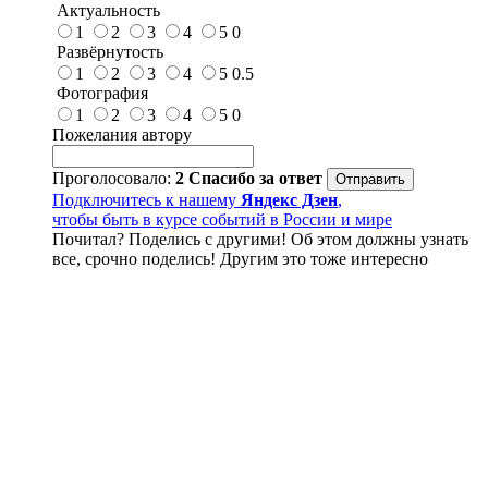
Актуальность
1
2
3
4
5
0
Развёрнутость
1
2
3
4
5
0.5
Фотография
1
2
3
4
5
0
Пожелания автору
Проголосовало:
2
Спасибо за ответ
Подключитесь к нашему
Яндекс Дзен
,
чтобы быть в курсе событий в России и мире
Почитал? Поделись с другими! Об этом должны узнать
все, срочно поделись! Другим это тоже интересно