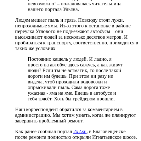
невозможно! – пожаловалась читательница
нашего портала Ульяна.
Людям мешает пыль и грязь. Повсюду стоят лужи,
непроходимые ямы. Из-за этого к остановке в районе
переулка Углового не подъезжают автобусы – они
высаживают людей за несколько десятков метров. И
пробираться к транспорту, соответственно, приходится в
таких же условиях.
Постоянно кашель у людей. И ладно, я
просто на автобус здесь сажусь, а как живут
люди? Если ты не астматик, то после такой
дороги им будешь. При этом ни разу не
видела, чтоб проходили водовозки и
опрыскивали пыль. Сама дорога тоже
ужасная - яма на яме. Едешь в автобусе и
тебя трясёт. Хоть бы грейдером прошли.
Наш корреспондент обратился за комментарием в
администрацию. Мы хотим узнать, когда же планируют
завершить проблемный ремонт.
Как ранее сообщал портал
2x2.su
, в Благовещенске
после ремонта полностью открыли Игнатьевское шоссе.