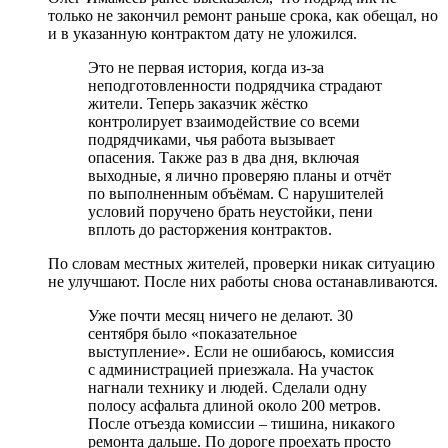
только не закончил ремонт раньше срока, как обещал, но
и в указанную контрактом дату не уложился.
Это не первая история, когда из-за
неподготовленности подрядчика страдают
жители. Теперь заказчик жёстко
контролирует взаимодействие со всеми
подрядчиками, чья работа вызывает
опасения. Также раз в два дня, включая
выходные, я лично проверяю планы и отчёт
по выполненным объёмам. С нарушителей
условий поручено брать неустойки, пени
вплоть до расторжения контрактов.
По словам местных жителей, проверки никак ситуацию
не улучшают. После них работы снова останавливаются.
Уже почти месяц ничего не делают. 30
сентября было «показательное
выступление». Если не ошибаюсь, комиссия
с администрацией приезжала. На участок
нагнали технику и людей. Сделали одну
полосу асфальта длиной около 200 метров.
После отъезда комиссии – тишина, никакого
ремонта дальше. По дороге проехать просто