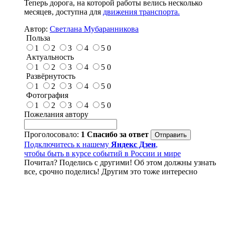
Теперь дорога, на которой работы велись несколько
месяцев, доступна для
движения транспорта.
Автор:
Светлана Мубаранникова
Польза
1
2
3
4
5
0
Актуальность
1
2
3
4
5
0
Развёрнутость
1
2
3
4
5
0
Фотография
1
2
3
4
5
0
Пожелания автору
Проголосовало:
1
Спасибо за ответ
Подключитесь к нашему
Яндекс Дзен
,
чтобы быть в курсе событий в России и мире
Почитал? Поделись с другими! Об этом должны узнать
все, срочно поделись! Другим это тоже интересно