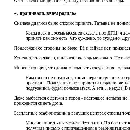
Окончательный диагноз Данилу поставили после года.
«Спрашивали, зачем родила»
Сначала диагноз было сложно принять. Татьяна не понима
Когда врач в восемь месяцев сказала про ДПЦ, я даж
принять как оно есть. Что суждено, то суждено. Др
Поддержки со стороны не было. Её и сейчас нет, признаё
Конечно, это тяжело, в первую очередь морально. Не изб
Многие говорят, что должно помогать государство, однако
Нам никто не помогает, кроме неравнодушных людей
просили... Подгузники вот привезли недавно, четвё
подгузники, будем пользоваться. А эти… некуда. В
Даже выбраться с детьми в город - настоящее испытание
приходится сидеть дома.
Бесплатные реабилитации в ведущих центрах страны тоже
Многие пишут - вы можете бесплатно. Но бесплатно 
получила письмо с приглашением в реабилитационный