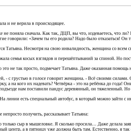
ла и не верила в происходящее.
е не поняла сначала. Как так, ДЦП, вы что, издеваетесь, что ли
угие говорили: «Зачем ты его родила? Надо было отказаться! Он 
тся Татьяна. Несмотря на свою инвалидность, женщина со всем с
ежала семья косых взглядов и перешёптываний за спиной. Но пос
 это не так просто, подмечает Татьяна. Даже оказанная помощь н
, - с грустью в голосе говорит женщина. - Всё своими силами. 
рку, а на кого их надевать? Четвёрка - это на ребёнка до года!
 подъезде нам поставили пандус деревянный, он тяжеленный. Но
. На линии есть специальный автобус, в который можно зайти с 
 непросто получить, рассказывает Татьяна:
только сыр в мышеловке. Я сколько просила… Даже делала заявку
 центр, а в пятницу уже должна быть там. Естественно, я так б