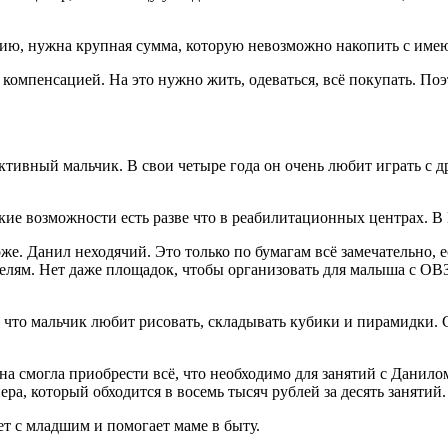
цию, нужна крупная сумма, которую невозможно накопить с име
с компенсацией. На это нужно жить, одеваться, всё покупать. П
ктивный мальчик. В свои четыре года он очень любит играть с д
ие возможности есть разве что в реабилитационных центрах. В 
же. Данил неходячий. Это только по бумагам всё замечательно, е
лям. Нет даже площадок, чтобы организовать для малыша с ОВЗ 
а, что мальчик любит рисовать, складывать кубики и пирамидки
на смогла приобрести всё, что необходимо для занятий с Данил
ра, который обходится в восемь тысяч рублей за десять занятий.
ет с младшим и помогает маме в быту.