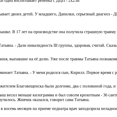
вает двоих детей. У младшего, Данилки, серьезный диагноз - Д
лышке. В 17 лет на производстве она получила страшную травму 
Татьяна. - Дали инвалидность III группы, здоровая, считай. Сказа
тания, выпавшие на её долю. Уже после травмы Татьяна познако
поминает Татьяна. - У меня родился сын, Кирилл. Первое время с
жителем Благовещенска были долгими, два с половиной года, и
ыш весил меньше килограмма и был совсем крохотным - 36 санти
лучилось. Живчик оказался, говорит сама Татьяна.
 в восемь месяцев на приеме педиатра врач заподозрила неладно