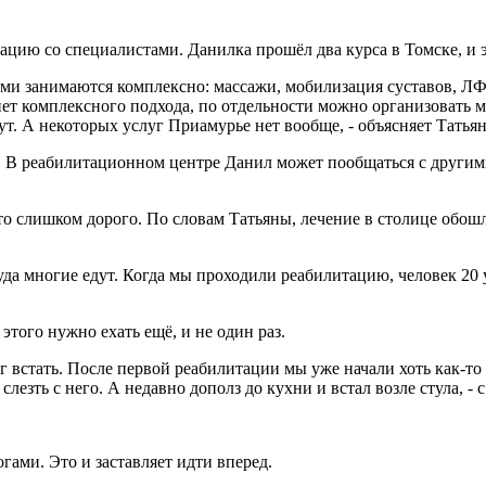
цию со специалистами. Данилка прошёл два курса в Томске, и э
ьми занимаются комплексно: массажи, мобилизация суставов, ЛФ
 нет комплексного подхода, по отдельности можно организовать
т. А некоторых услуг Приамурье нет вообще, - объясняет Татьян
ии. В реабилитационном центре Данил может пообщаться с другим
о слишком дорого. По словам Татьяны, лечение в столице обошл
туда многие едут. Когда мы проходили реабилитацию, человек 20 
этого нужно ехать ещё, и не один раз.
г встать. После первой реабилитации мы уже начали хоть как-то 
слезть с него. А недавно дополз до кухни и встал возле стула, - 
гами. Это и заставляет идти вперед.