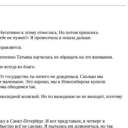
? Негативно к этому отнеслась. Но потом пришлось
тебе не нужен!» Я промолчала и пошла дальше.
правляется.
тепенно Татьяна научилась не обращать на это внимания.
е всегда во благо.
От государства ты ничего не дождешься. Сколько мы
 Они маленькие. Это хорошо, мы в Новосибирске купили
 мы обходимся так.
инвалидной коляской. Но по выходным он не выходит, поэтому
 в Санкт-Петербург. И вот представьте, в четверг я
ыстро всё не сделаю. Я пыталась им дозвониться, но так