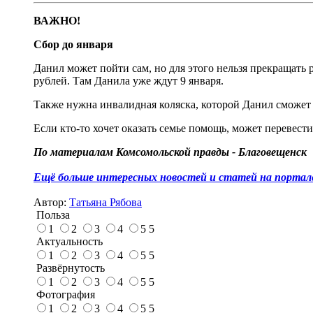
ВАЖНО!
Сбор до января
Данил может пойти сам, но для этого нельзя прекращать
рублей. Там Данила уже ждут 9 января.
Также нужна инвалидная коляска, которой Данил сможет у
Если кто-то хочет оказать семье помощь, может перевес
По материалам Комсомольской правды - Благовещенск
Ещё больше интересных новостей и статей на портале
Автор:
Татьяна Рябова
Польза
1
2
3
4
5
5
Актуальность
1
2
3
4
5
5
Развёрнутость
1
2
3
4
5
5
Фотография
1
2
3
4
5
5