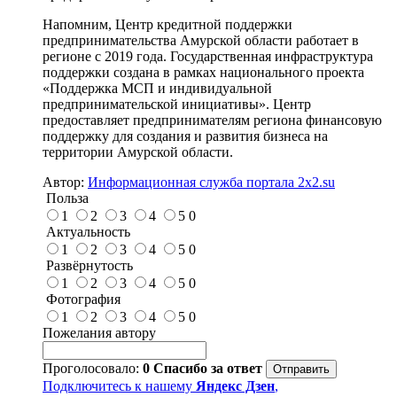
Напомним, Центр кредитной поддержки
предпринимательства Амурской области работает в
регионе с 2019 года. Государственная инфраструктура
поддержки создана в рамках национального проекта
«Поддержка МСП и индивидуальной
предпринимательской инициативы». Центр
предоставляет предпринимателям региона финансовую
поддержку для создания и развития бизнеса на
территории Амурской области.
Автор:
Информационная служба портала 2x2.su
Польза
1
2
3
4
5
0
Актуальность
1
2
3
4
5
0
Развёрнутость
1
2
3
4
5
0
Фотография
1
2
3
4
5
0
Пожелания автору
Проголосовало:
0
Спасибо за ответ
Подключитесь к нашему
Яндекс Дзен
,