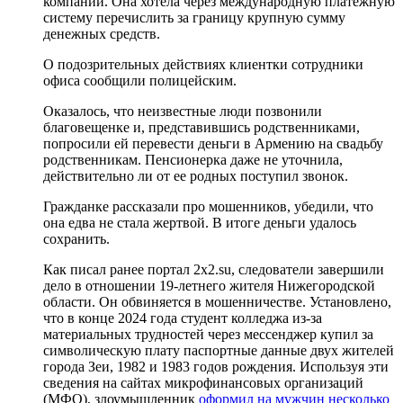
компании. Она хотела через международную платежную
систему перечислить за границу крупную сумму
денежных средств.
О подозрительных действиях клиентки сотрудники
офиса сообщили полицейским.
Оказалось, что неизвестные люди позвонили
благовещенке и, представившись родственниками,
попросили ей перевести деньги в Армению на свадьбу
родственникам. Пенсионерка даже не уточнила,
действительно ли от ее родных поступил звонок.
Гражданке рассказали про мошенников, убедили, что
она едва не стала жертвой. В итоге деньги удалось
сохранить.
Как писал ранее портал 2х2.su, следователи завершили
дело в отношении 19-летнего жителя Нижегородской
области. Он обвиняется в мошенничестве. Установлено,
что в конце 2024 года студент колледжа из-за
материальных трудностей через мессенджер купил за
символическую плату паспортные данные двух жителей
города Зеи, 1982 и 1983 годов рождения. Используя эти
сведения на сайтах микрофинансовых организаций
(МФО), злоумышленник
оформил на мужчин несколько