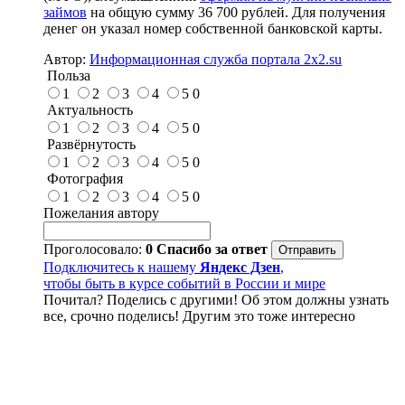
займов
на общую сумму 36 700 рублей. Для получения
денег он указал номер собственной банковской карты.
Автор:
Информационная служба портала 2x2.su
Польза
1
2
3
4
5
0
Актуальность
1
2
3
4
5
0
Развёрнутость
1
2
3
4
5
0
Фотография
1
2
3
4
5
0
Пожелания автору
Проголосовало:
0
Спасибо за ответ
Подключитесь к нашему
Яндекс Дзен
,
чтобы быть в курсе событий в России и мире
Почитал? Поделись с другими! Об этом должны узнать
все, срочно поделись! Другим это тоже интересно