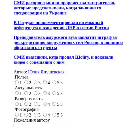
СМИ распространили пророчества экстрасенсов,
которые предсказывали, когда закончится
спецоперация на Украине
В Госдуме прокомментировали возможный
референдум о вхождении ЛНР в состав России
Преподаватель амурского вуза заплатит штраф за
дискредитацию вооружённых сил России, в полицию
обратились студенты
СМИ выяснили, куда пропал Шойгу, и показали
видео с совещания с ним
Автор:
Юлия Янушевская
Польза
1
2
3
4
5
3
Актуальность
1
2
3
4
5
3
Развёрнутость
1
2
3
4
5
3
Фотография
1
2
3
4
5
3
Пожелания автору