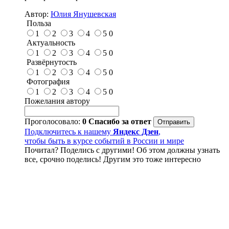
Автор:
Юлия Янушевская
Польза
1
2
3
4
5
0
Актуальность
1
2
3
4
5
0
Развёрнутость
1
2
3
4
5
0
Фотография
1
2
3
4
5
0
Пожелания автору
Проголосовало:
0
Спасибо за ответ
Подключитесь к нашему
Яндекс Дзен
,
чтобы быть в курсе событий в России и мире
Почитал? Поделись с другими! Об этом должны узнать
все, срочно поделись! Другим это тоже интересно