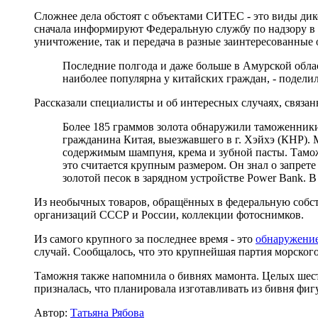
Сложнее дела обстоят с объектами СИТЕС - это виды дик
сначала информируют Федеральную службу по надзору в с
уничтожение, так и передача в разные заинтересованные
Последние полгода и даже больше в Амурской облас
наиболее популярна у китайских граждан, - подели
Рассказали специалисты и об интересных случаях, связа
Более 185 граммов золота обнаружили таможенники
гражданина Китая, выезжавшего в г. Хэйхэ (КНР). 
содержимым шампуня, крема и зубной пасты. Таможе
это считается крупным размером. Он знал о запрете
золотой песок в зарядном устройстве Power Bank. В 
Из необычных товаров, обращённых в федеральную собст
организаций СССР и России, коллекции фотоснимков.
Из самого крупного за последнее время - это
обнаружение
случай. Сообщалось, что это крупнейшая партия морского
Таможня также напомнила о бивнях мамонта. Целых шест
призналась, что планировала изготавливать из бивня фиг
Автор:
Татьяна Рябова