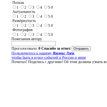
Польза
1
2
3
4
5
0
Актуальность
1
2
3
4
5
0
Развёрнутость
1
2
3
4
5
0
Фотография
1
2
3
4
5
0
Пожелания автору
Проголосовало:
0
Спасибо за ответ
Подключитесь к нашему
Яндекс Дзен
,
чтобы быть в курсе событий в России и мире
Почитал? Поделись с другими! Об этом должны узнать вс