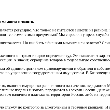
 мамонта и золото.
ляется регулярно. Что только не пытаются вывезти из региона: 
ходит со всеми этими предметами? Мы спросили у пресс-службы 
уничтожается. Но как быть с бивнями мамонта или золотом? Слиш
нного контроля товаров определяет суд. Это зависит от характ
скация. А значит, обращение товаров в федеральную собственнос
дела об административном правонарушении и обратили в собств
тва по управлению государственным имуществом. В Благовещенс
тью, включая имущество религиозного назначения, передаются 
велирные изделия и золото, передаются в Госхран России. Денеж
ством наличного платежа на территории России, либо на террит
ную службу по контролю за алкогольным и табачным рынками. И