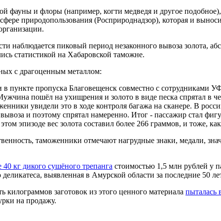
ой фауны и флоры (например, когти медведя и другое подобное
фере природопользования (Росприроднадзор), которая и выноси
 организации.
ти наблюдается пиковый период незаконного вывоза золота, абс
лись статистикой на Хабаровской таможне.
нных с драгоценным металлом:
 в пункте пропуска Благовещенск совместно с сотрудниками УФ
Мужчина пошёл на ухищрения и золото в виде песка спрятал в че
нники увидели это в ходе контроля багажа на сканере. В росси
 вывоза и поэтому спрятал намеренно. Итог - пассажир стал фиг
этом эпизоде вес золота составил более 266 граммов, и тоже, как
венность, таможенники отмечают нагрудные знаки, медали, зн
 40 кг дикого сушёного трепанга
стоимостью 1,5 млн рублей у п
 деликатеса, выявленная в Амурской области за последние 50 лет
ь килограммов заготовок из этого ценного материала
пыталась 
урки на продажу.