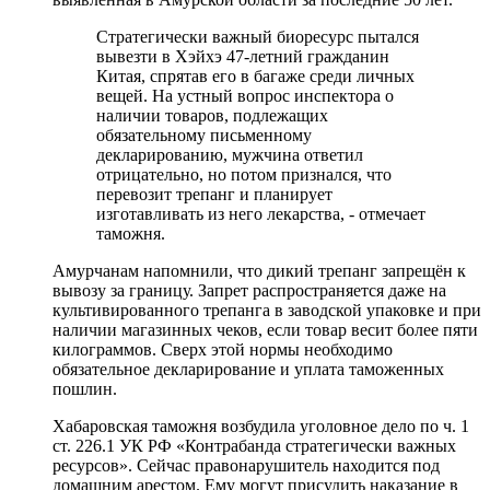
Стратегически важный биоресурс пытался
вывезти в Хэйхэ 47-летний гражданин
Китая, спрятав его в багаже среди личных
вещей. На устный вопрос инспектора о
наличии товаров, подлежащих
обязательному письменному
декларированию, мужчина ответил
отрицательно, но потом признался, что
перевозит трепанг и планирует
изготавливать из него лекарства, - отмечает
таможня.
Амурчанам напомнили, что дикий трепанг запрещён к
вывозу за границу. Запрет распространяется даже на
культивированного трепанга в заводской упаковке и при
наличии магазинных чеков, если товар весит более пяти
килограммов. Сверх этой нормы необходимо
обязательное декларирование и уплата таможенных
пошлин.
Хабаровская таможня возбудила уголовное дело по ч. 1
ст. 226.1 УК РФ «Контрабанда стратегически важных
ресурсов». Сейчас правонарушитель находится под
домашним арестом. Ему могут присудить наказание в