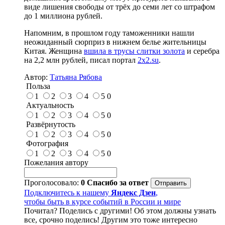
виде лишения свободы от трёх до семи лет со штрафом
до 1 миллиона рублей.
Напомним, в прошлом году таможенники нашли
неожиданный сюрприз в нижнем белье жительницы
Китая. Женщина
вшила в трусы слитки золота
и серебра
на 2,2 млн рублей, писал портал
2x2.su
.
Автор:
Татьяна Рябова
Польза
1
2
3
4
5
0
Актуальность
1
2
3
4
5
0
Развёрнутость
1
2
3
4
5
0
Фотография
1
2
3
4
5
0
Пожелания автору
Проголосовало:
0
Спасибо за ответ
Подключитесь к нашему
Яндекс Дзен
,
чтобы быть в курсе событий в России и мире
Почитал? Поделись с другими! Об этом должны узнать
все, срочно поделись! Другим это тоже интересно