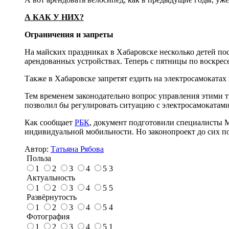
А КАК У НИХ?
Ограничения и запреты
На майских праздниках в Хабаровске несколько детей по
арендованных устройствах. Теперь с пятницы по воскресе
Также в Хабаровске запретят ездить на электросамоката
Тем временем законодательно вопрос управления этими т
позволил бы регулировать ситуацию с электросамокатами,
Как сообщает
РБК
, документ подготовили специалисты М
индивидуальной мобильности. Но законопроект до сих по
Автор:
Татьяна Рябова
Польза
1
2
3
4
5
3
Актуальность
1
2
3
4
5
5
Развёрнутость
1
2
3
4
5
4
Фотография
1
2
3
4
5
1