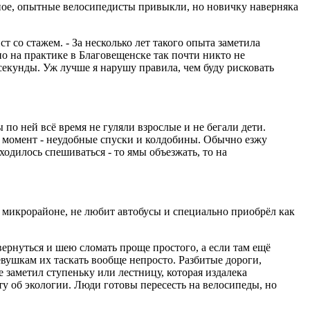
рное, опытные велосипедисты привыкли, но новичку наверняка
т со стажем. - За несколько лет такого опыта заметила
о на практике в Благовещенске так почти никто не
 секунды. Уж лучше я нарушу правила, чем буду рисковать
по ней всё время не гуляли взрослые и не бегали дети.
й момент - неудобные спуски и колдобины. Обычно езжу
ходилось спешиваться - то ямы объезжать, то на
 микрорайоне, не любит автобусы и специально приобрёл как
вернуться и шею сломать проще простого, а если там ещё
Девушкам их таскать вообще непросто. Разбитые дороги,
не заметил ступеньку или лестницу, которая издалека
ту об экологии. Люди готовы пересесть на велосипеды, но