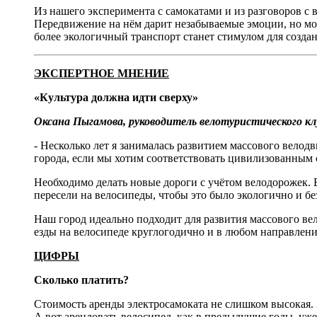
Из нашего эксперимента с самокатами и из разговоров с 
Передвижение на нём дарит незабываемые эмоции, но может
более экологичный транспорт станет стимулом для созда
ЭКСПЕРТНОЕ МНЕНИЕ
«Культура должна идти сверху»
Оксана Пыгамова, руководитель велотуристического клу
- Несколько лет я занималась развитием массового вело
города, если мы хотим соответствовать цивилизованным 
Необходимо делать новые дороги с учётом велодорожек. В
пересели на велосипеды, чтобы это было экологично и бе
Наш город идеально подходит для развития массового ве
езды на велосипеде круглогодично и в любом направлени
ЦИФРЫ
Сколько платить?
Стоимость аренды электросамоката не слишком высокая. 3
А вот арендовать велосипед, как в предыдущие годы, уже