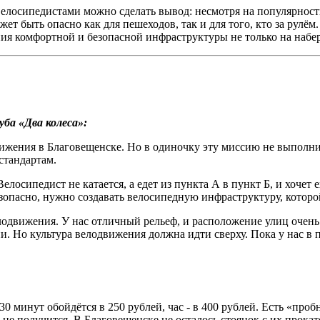
велосипедистами можно сделать вывод: несмотря на популярность
 быть опасно как для пешеходов, так и для того, кто за рулём.
ния комфортной и безопасной инфраструктуры не только на набе
ба «Два колеса»:
движения в Благовещенске. Но в одиночку эту миссию не выпол
стандартам.
елосипедист не катается, а едет из пункта А в пункт Б, и хочет
зопасно, нужно создавать велосипедную инфраструктуру, которой
лодвижения. У нас отличный рельеф, и расположение улиц очень
и. Но культура велодвижения должна идти сверху. Пока у нас в
0 минут обойдётся в 250 рублей, час - в 400 рублей. Есть «про
 не получится. В Благовещенске не осталось стоянок с их прокат