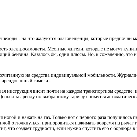
пешеходы - на что жалуются благовещенцы, которые предпочли 
сть электросамокаты. Местные жители, которые не могут купить
щий бензина. Казалось бы, одни плюсы. Но, к сожалению, это не
ссчитанную на средства индивидуальной мобильности. Журнали
н арендованный самокат.
ная инструкция висит почти на каждом транспортном средстве: 
Деньги за аренду по выбранному тарифу снимутся автоматически
ногой и нажать на газ. Только вот с первого раза получилось п
лой оттолкнуться, приноровиться нажимать вовремя на рычаг га
ит, что создаёт трудности, если нужно спустить его с бордюра в м