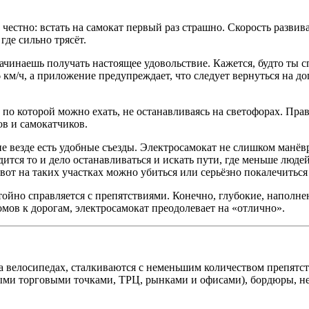
естно: встать на самокат первый раз страшно. Скорость развива
где сильно трясёт.
ачинаешь получать настоящее удовольствие. Кажется, будто ты 
-6 км/ч, а приложение предупреждает, что следует вернуться на
, по которой можно ехать, не останавливаясь на светофорах. Пр
ов и самокатчиков.
 не везде есть удобные съезды. Электросамокат не слишком манёв
дится то и дело останавливаться и искать пути, где меньше люде
от на таких участках можно убиться или серьёзно покалечиться -
тойно справляется с препятствиями. Конечно, глубокие, наполн
мов к дорогам, электросамокат преодолевает на «отлично».
а велосипедах, сталкиваются с неменьшим количеством препятс
ными торговыми точками, ТРЦ, рынками и офисами), бордюры, н