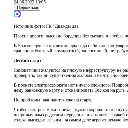
24.06.2022 13:05
Поделиться
Источник фото:
ГК "Дважды два"
Плохие дороги, высокие бордюры без съездов и грубые 
В Благовещенске последние два года набирают популярно
транспорт быстрый, компактный, экологичный, не требую
Лёгкий старт
Самокатчики жалуются на плохую инфраструктуру, не ра
проверить, так ли существенны жалобы и на что способе
В прокате электросамоката нет ничего сложного. Подроб
нему банковскую карту и отсканировать QR-код на руле. 
Но проблемы начинаются уже на старте.
Чтобы электросамокат поехал, нужно хорошо оттолкнуться 
непривычным средством передвижения, понять, с какой си
только выглядит лёгким, на самом деле агрегат немало вес