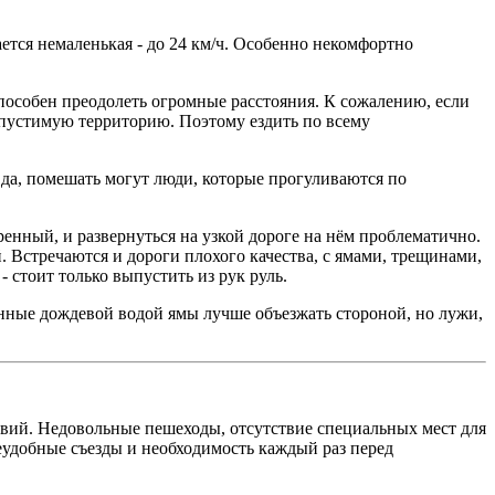
ется немаленькая - до 24 км/ч. Особенно некомфортно
способен преодолеть огромные расстояния. К сожалению, если
 допустимую территорию. Поэтому ездить по всему
авда, помешать могут люди, которые прогуливаются по
ренный, и развернуться на узкой дороге на нём проблематично.
й. Встречаются и дороги плохого качества, с ямами, трещинами,
 стоит только выпустить из рук руль.
енные дождевой водой ямы лучше объезжать стороной, но лужи,
твий. Недовольные пешеходы, отсутствие специальных мест для
еудобные съезды и необходимость каждый раз перед