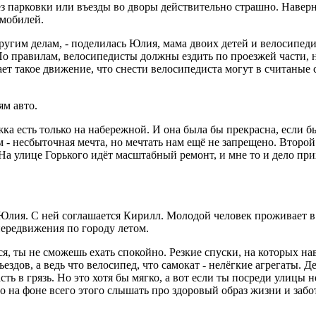
ез парковки или въезды во дворы действительно страшно. Наве
омобилей.
другим делам, - поделилась Юлия, мама двоих детей и велосипедис
По правилам, велосипедисты должны ездить по проезжей части, н
вает такое движение, что снести велосипедиста могут в считаные
ям авто.
 есть только на набережной. И она была бы прекрасна, если бы 
 - несбыточная мечта, но мечтать нам ещё не запрещено. Второ
 На улице Горького идёт масштабный ремонт, и мне то и дело при
 Юлия. С ней соглашается Кирилл. Молодой человек проживает в
передвижения по городу летом.
я, ты не сможешь ехать спокойно. Резкие спуски, на которых на
ездов, а ведь что велосипед, что самокат - нелёгкие агрегаты. 
асть в грязь. Но это хотя бы мягко, а вот если ты посреди улицы 
но на фоне всего этого слышать про здоровый образ жизни и забо