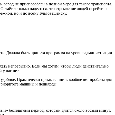
, город не приспособлен в полной мере для такого транспорта.
 Остаётся только надеяться, что стремление людей перейти на
режной, но и по всему Благовещенску.
нить. Должна быть принята программа на уровне администрации
 ехать непрерывно. Если мы хотим, чтобы люди действительно
 у нас нет.
 удобное. Практически прямые линии, вообще нет проблем для
 приоритете машины и пешеходы.
бный» бесплатный период, который длится около восьми минут.
ом.