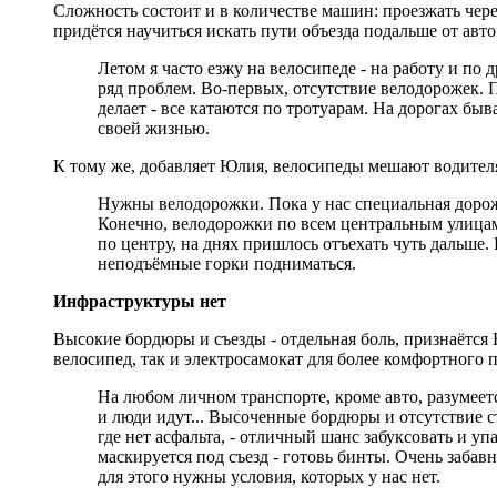
Сложность состоит и в количестве машин: проезжать чер
придётся научиться искать пути объезда подальше от авт
Летом я часто езжу на велосипеде - на работу и по 
ряд проблем. Во-первых, отсутствие велодорожек. 
делает - все катаются по тротуарам. На дорогах бы
своей жизнью.
К тому же, добавляет Юлия, велосипеды мешают водител
Нужны велодорожки. Пока у нас специальная дорожка
Конечно, велодорожки по всем центральным улицам
по центру, на днях пришлось отъехать чуть дальше.
неподъёмные горки подниматься.
Инфраструктуры нет
Высокие бордюры и съезды - отдельная боль, признаётся
велосипед, так и электросамокат для более комфортного 
На любом личном транспорте, кроме авто, разумеетс
и люди идут... Высоченные бордюры и отсутствие съ
где нет асфальта, - отличный шанс забуксовать и уп
маскируется под съезд - готовь бинты. Очень забав
для этого нужны условия, которых у нас нет.