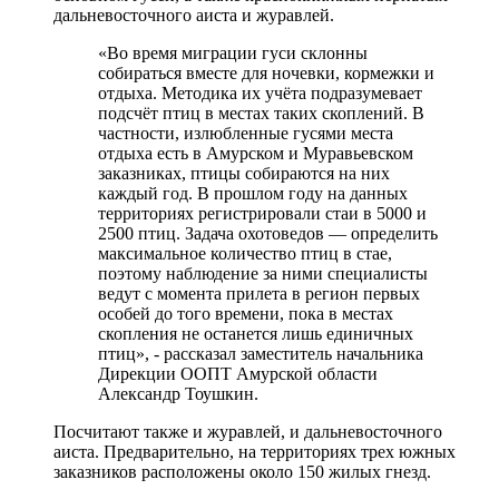
дальневосточного аиста и журавлей.
«Во время миграции гуси склонны
собираться вместе для ночевки, кормежки и
отдыха. Методика их учёта подразумевает
подсчёт птиц в местах таких скоплений. В
частности, излюбленные гусями места
отдыха есть в Амурском и Муравьевском
заказниках, птицы собираются на них
каждый год. В прошлом году на данных
территориях регистрировали стаи в 5000 и
2500 птиц. Задача охотоведов — определить
максимальное количество птиц в стае,
поэтому наблюдение за ними специалисты
ведут с момента прилета в регион первых
особей до того времени, пока в местах
скопления не останется лишь единичных
птиц», - рассказал заместитель начальника
Дирекции ООПТ Амурской области
Александр Тоушкин.
Посчитают также и журавлей, и дальневосточного
аиста. Предварительно, на территориях трех южных
заказников расположены около 150 жилых гнезд.