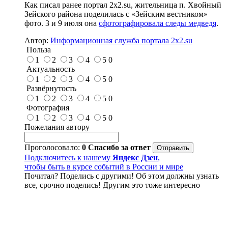
Как писал ранее портал 2х2.su, жительница п. Хвойный
Зейского района поделилась с «Зейским вестником»
фото. 3 и 9 июля она
сфотографировала следы медведя
.
Автор:
Информационная служба портала 2x2.su
Польза
1
2
3
4
5
0
Актуальность
1
2
3
4
5
0
Развёрнутость
1
2
3
4
5
0
Фотография
1
2
3
4
5
0
Пожелания автору
Проголосовало:
0
Спасибо за ответ
Подключитесь к нашему
Яндекс Дзен
,
чтобы быть в курсе событий в России и мире
Почитал? Поделись с другими! Об этом должны узнать
все, срочно поделись! Другим это тоже интересно