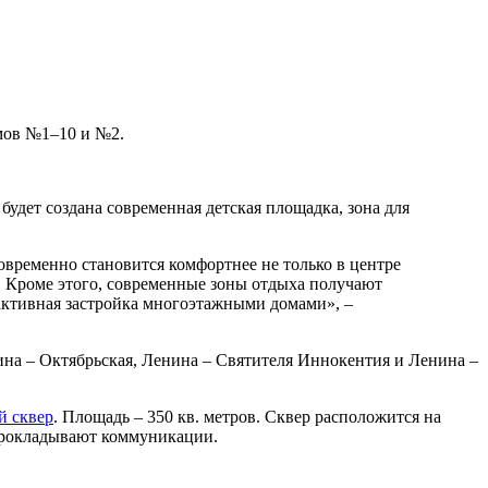
омов №1–10 и №2.
удет создана современная детская площадка, зона для
овременно становится комфортнее не только в центре
а. Кроме этого, современные зоны отдыха получают
 активная застройка многоэтажными домами», –
на – Октябрьская, Ленина – Святителя Иннокентия и Ленина –
й сквер
. Площадь – 350 кв. метров. Сквер расположится на
 прокладывают коммуникации.