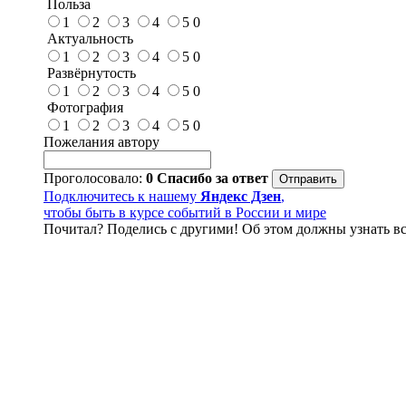
Польза
1
2
3
4
5
0
Актуальность
1
2
3
4
5
0
Развёрнутость
1
2
3
4
5
0
Фотография
1
2
3
4
5
0
Пожелания автору
Проголосовало:
0
Спасибо за ответ
Подключитесь к нашему
Яндекс Дзен
,
чтобы быть в курсе событий в России и мире
Почитал? Поделись с другими! Об этом должны узнать вс