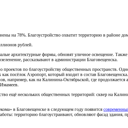
лнены на 78%. Благоустройство охватит территорию в районе д
иллионов рублей.
алые архитектурные формы, обновят уличное освещение. Также б
 озеленение, рассказывают в администрации Благовещенска.
тво проектов по благоустройству общественных пространств. Одн
их как посёлок Аэропорт, который входит в состав Благовещенск
ов, например, как на Калинина-Октябрьской, где продолжается
г Имамеев.
ство ещё нескольких общественных территорий: сквер на Калини
лекома» в Благовещенске в следующем году появится
современны
работы: территорию благоустраивают, обновляют фасад здания,