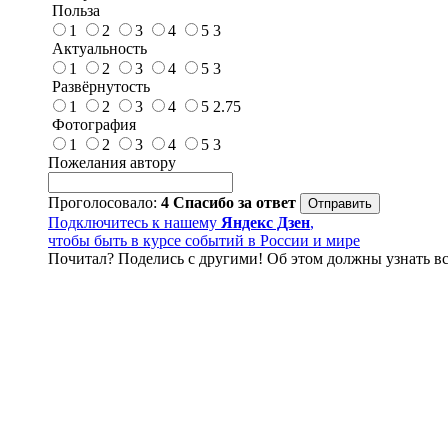
Польза
1
2
3
4
5
3
Актуальность
1
2
3
4
5
3
Развёрнутость
1
2
3
4
5
2.75
Фотография
1
2
3
4
5
3
Пожелания автору
Проголосовало:
4
Спасибо за ответ
Подключитесь к нашему
Яндекс Дзен
,
чтобы быть в курсе событий в России и мире
Почитал? Поделись с другими! Об этом должны узнать вс