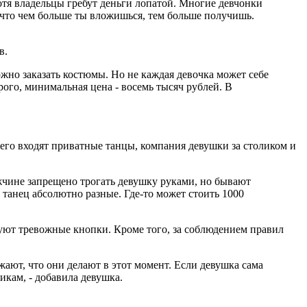
отя владельцы гребут деньги лопатой. Многие девчонки
а, что чем больше ты вложишься, тем больше получишь.
в.
ожно заказать костюмы. Но не каждая девочка может себе
рого, минимальная цена - восемь тысяч рублей. В
его входят приватные танцы, компания девушки за столиком и
мужчине запрещено трогать девушку руками, но бывают
 танец абсолютно разные. Где-то может стоить 1000
уют тревожные кнопки. Кроме того, за соблюдением правил
ают, что они делают в этот момент. Если девушка сама
икам, - добавила девушка.