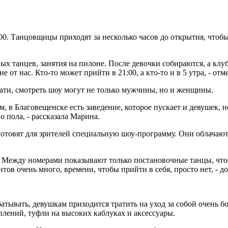
00. Танцовщицы приходят за несколько часов до открытия, чтоб
х танцев, занятия на пилоне. После девочки собираются, а клу
 от нас. Кто-то может прийти в 21:00, а кто-то и в 5 утра, - отм
ати, смотреть шоу могут не только мужчины, но и женщины.
, в Благовещенске есть заведение, которое пускает и девушек,
о пола, - рассказала Марина.
отовят для зрителей специальную шоу-программу. Они облачают
у. Между номерами показывают только постановочные танцы, чт
нтов очень много, времени, чтобы прийти в себя, просто нет, - д
тывать, девушкам приходится тратить на уход за собой очень б
плений, туфли на высоких каблуках и аксессуары.