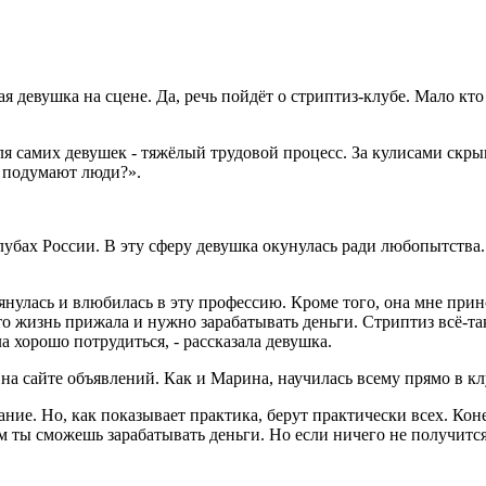
 девушка на сцене. Да, речь пойдёт о стриптиз-клубе. Мало кто
ля самих девушек - тяжёлый трудовой процесс. За кулисами скрыв
е подумают люди?».
лубах России. В эту сферу девушка окунулась ради любопытства
втянулась и влюбилась в эту профессию. Кроме того, она мне пр
то жизнь прижала и нужно зарабатывать деньги. Стриптиз всё-так
а хорошо потрудиться, - рассказала девушка.
а сайте объявлений. Как и Марина, научилась всему прямо в клу
вание. Но, как показывает практика, берут практически всех. К
м ты сможешь зарабатывать деньги. Но если ничего не получится