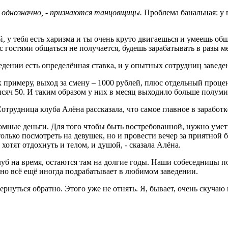
ь однозначно, - признаются танцовщицы.
Проблема банальная: у 
 у тебя есть харизма и ты очень круто двигаешься и умеешь общ
 а с гостями общаться не получается, будешь зарабатывать в разы 
дении есть определённая ставка, и у опытных сотрудниц заведен
к примеру, выход за смену – 1000 рублей, плюс отдельный процен
ысяч 50. И таким образом у них в месяц выходило больше полуми
трудница клуба Алёна рассказала, что самое главное в заработ
ромные деньги. Для того чтобы быть востребованной, нужно умет
только посмотреть на девушек, но и провести вечер за приятной
хотят отдохнуть и телом, и душой, - сказала Алёна.
б на время, остаются там на долгие годы. Наши собеседницы пок
 но всё ещё иногда подрабатывает в любимом заведении.
 вернуться обратно. Этого уже не отнять. Я, бывает, очень скуча