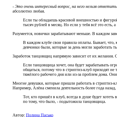
- Это очень интересный вопрос, на него нельзя ответит
абсолютно любая.
Если ты обладаешь красивой внешностью и фигурой,
тысяч рублей в месяц. Но если у тебя всё это есть,
Разумеется, новички зарабатывают меньше. В каждом заве
В каждом клубе свои правила оплаты. Бывает, что, 
девчонки были, которые за день могли заработать т
Заработок танцовщиц напрямую зависит от их желания. Со
Если танцовщица хочет, она будет зарабатывать ог
общаться, потому что в стриптиз-клуб приходят не 
тяжёлого рабочего дня или из-за проблем дома. Они 
Многие девушки, которые пришли работать в стриптиз-клу
Например, Алёна сменила деятельность более года назад,
Тот, кто пришёл в клуб, всегда в душе будет хотеть
по тому, что было, - подытожила танцовщица.
Автор:
Полина Пасько