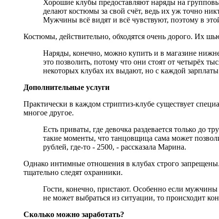
Хорошие клубы предоставляют наряды на групповые 
делают костюмы за свой счёт, ведь их уж точно ник
Мужчины всё видят и всё чувствуют, поэтому в этой
Костюмы, действительно, обходятся очень дорого. Их шь
Наряды, конечно, можно купить и в магазине нижнег
это позволить, потому что они стоят от четырёх ты
некоторых клубах их выдают, но с каждой зарплаты
Дополнительные услуги
Практически в каждом стриптиз-клубе существует специа
многое другое.
Есть приваты, где девочка раздевается только до т
такие моменты, что танцовщица сама может позволит
рублей, где-то - 2500, - рассказала Марина.
Однако интимные отношения в клубах строго запрещены.
тщательно следят охранники.
Гости, конечно, пристают. Особенно если мужчины 
не может выбраться из ситуации, то происходит ко
Сколько можно заработать?