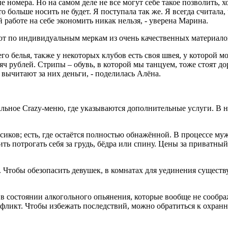
номера. Но на самом деле не все могут себе такое позволить, х
то больше носить не будет. Я поступала так же. Я всегда считал
 работе на себе экономить никак нельзя, - уверена Марина.
ют по индивидуальным меркам из очень качественных материало
о белья, также у некоторых клубов есть своя швея, у которой м
сяч рублей. Стрипы – обувь, в которой мы танцуем, тоже стоят до
 вычитают за них деньги, - поделилась Алёна.
льное Crazy-меню, где указываются дополнительные услуги. В н
русиков; есть, где остаётся полностью обнажённой. В процессе 
ь потрогать себя за грудь, бёдра или спину. Цены за приватный
 Чтобы обезопасить девушек, в комнатах для уединения существ
в состоянии алкогольного опьянения, которые вообще не соображ
нфликт. Чтобы избежать последствий, можно обратиться к охранн