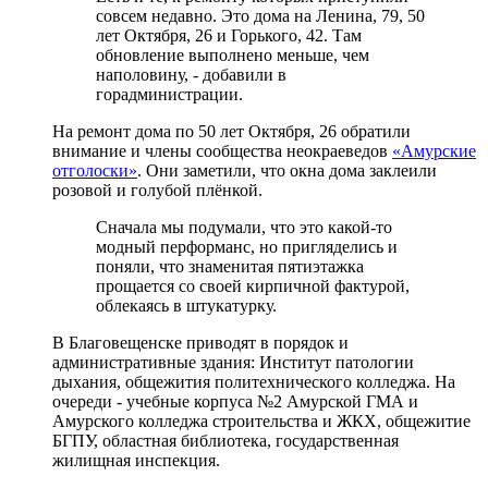
совсем недавно. Это дома на Ленина, 79, 50
лет Октября, 26 и Горького, 42. Там
обновление выполнено меньше, чем
наполовину, - добавили в
горадминистрации.
На ремонт дома по 50 лет Октября, 26 обратили
внимание и члены сообщества неокраеведов
«Амурские
отголоски»
. Они заметили, что окна дома заклеили
розовой и голубой плёнкой.
Сначала мы подумали, что это какой-то
модный перформанс, но пригляделись и
поняли, что знаменитая пятиэтажка
прощается со своей кирпичной фактурой,
облекаясь в штукатурку.
В Благовещенске приводят в порядок и
административные здания: Институт патологии
дыхания, общежития политехнического колледжа. На
очереди - учебные корпуса №2 Амурской ГМА и
Амурского колледжа строительства и ЖКХ, общежитие
БГПУ, областная библиотека, государственная
жилищная инспекция.