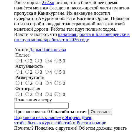
Ранее портал
2x2.su
писал, что в ближайшее время
начнётся монтаж фасадов в пассажирской части пунктов
пропуска в Каникургане. Их накануне посетил
губернатор Амурской области Василий Орлов. Побывал
он и на стройплощадке трансграничной пассажирской
канатной дороги. Работы там идут полным ходом.
Власти заявляют, что
канатная дорога в Благовещенске в
полную мощь заработает в 2026 году
.
Автор:
Дарья Прокопьева
Польза
1
2
3
4
5
0
Актуальность
1
2
3
4
5
0
Развёрнутость
1
2
3
4
5
0
Фотография
1
2
3
4
5
0
Пожелания автору
Проголосовало:
0
Спасибо за ответ
Подключитесь к нашему
Яндекс Дзен
,
чтобы быть в курсе событий в России и мире
Почитал? Поделись с другими! Об этом должны узнать