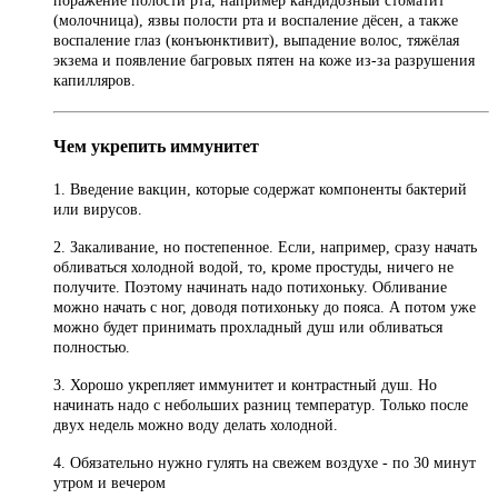
поражение полости рта, например кандидозный стоматит
(молочница), язвы полости рта и воспаление дёсен, а также
воспаление глаз (конъюнктивит), выпадение волос, тяжёлая
экзема и появление багровых пятен на коже из-за разрушения
капилляров.
Чем укрепить иммунитет
1. Введение вакцин, которые содержат компоненты бактерий
или вирусов.
2. Закаливание, но постепенное. Если, например, сразу начать
обливаться холодной водой, то, кроме простуды, ничего не
получите. Поэтому начинать надо потихоньку. Обливание
можно начать с ног, доводя потихоньку до пояса. А потом уже
можно будет принимать прохладный душ или обливаться
полностью.
3. Хорошо укрепляет иммунитет и контрастный душ. Но
начинать надо с небольших разниц температур. Только после
двух недель можно воду делать холодной.
4. Обязательно нужно гулять на свежем воздухе - по 30 минут
утром и вечером