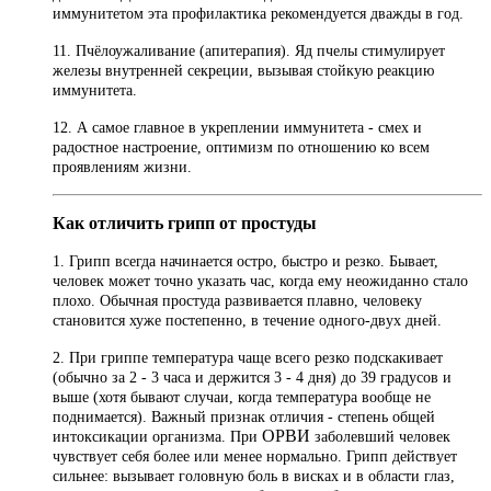
иммунитетом эта профилактика рекомендуется дважды в год.
11. Пчёлоужаливание (апитерапия). Яд пчелы стимулирует
железы внутренней секреции, вызывая стойкую реакцию
иммунитета.
12. А самое главное в укреплении иммунитета - смех и
радостное настроение, оптимизм по отношению ко всем
проявлениям жизни.
Как отличить грипп от простуды
1. Грипп всегда начинается остро, быстро и резко. Бывает,
человек может точно указать час, когда ему неожиданно стало
плохо. Обычная простуда развивается плавно, человеку
становится хуже постепенно, в течение одного-двух дней.
2. При гриппе температура чаще всего резко подскакивает
(обычно за 2 - 3 часа и держится 3 - 4 дня) до 39 градусов и
выше (хотя бывают случаи, когда температура вообще не
поднимается). Важный признак отличия - степень общей
ОРВИ
интоксикации организма. При
заболевший человек
чувствует себя более или менее нормально. Грипп действует
сильнее: вызывает головную боль в висках и в области глаз,