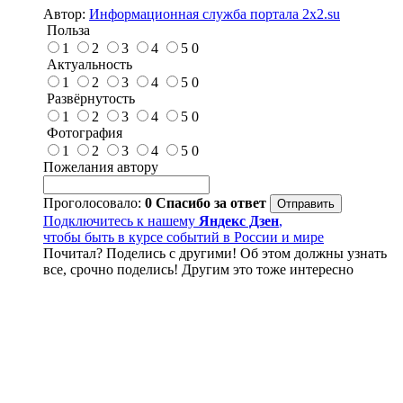
Автор:
Информационная служба портала 2x2.su
Польза
1
2
3
4
5
0
Актуальность
1
2
3
4
5
0
Развёрнутость
1
2
3
4
5
0
Фотография
1
2
3
4
5
0
Пожелания автору
Проголосовало:
0
Спасибо за ответ
Подключитесь к нашему
Яндекс Дзен
,
чтобы быть в курсе событий в России и мире
Почитал? Поделись с другими! Об этом должны узнать
все, срочно поделись! Другим это тоже интересно