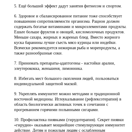
5. Ещё больший эффект дадут занятия фитнесом и спортом.
6. Здоровое и сбалансированное питание тоже способствует
повышению сопротивляемости организма. Рацион должен
содержать богатые витаминами и микроэлементами продукты.
Ешьте больше фруктов и овощей, кисломолочных продуктов.
Меньше сахара, жирных и жареных блюд. Вместо жирного
куска баранины лучше съесть мясо курицы или индейки.
Всячески рекомендуется нежирная рыба и морепродукты, а
также разнообразные соки.
7. Принимать препараты-адаптогены - настойки аралии,
элеутерококка, женьшеня, лимонника.
8. Избегать мест большого скопления людей, пользоваться
индивидуальной защитной маской.
9. Укреплять иммунитет можно методами и традиционной
восточной медицины. Иглоукалывание (рефлексотерапия) в
область биологически активных точек в сочетании с
прогреванием горячими полынными сигарами.
10. Профилактика пиявками (гирудотерапия). Секрет пиявки
«гирудин» оказывает мощнейшее стимулирующее иммунитет
действие. Детям и пожилым людям с ослабленным