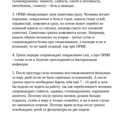
головокружение, тошноту, слабость, озноб и потливость,
светобоязнь, «ломоту» - боль в мышцах.
3. ОРВИ обнаруживает свои симптомы сразу. Человека мучает
першение, покраснение и боль в горле, кашель (чаще сухой,
отрывистый, появляется сразу, но потом может перейти во
влажный кашель со слизью), насморк (часто это основной
симптом). Симптомы гриппа появляются позже. Например,
кашель обычно возникает на вторые - третьи сутки и
сопровождается болью при откашливании, а насморк если и
возникает, то не такой сильный, как при ОРВИ.
4
. Грипп нередко сопровождает покраснение глаз, а при ОРВИ
- только если к болезни присоединяется бактериальная
инфекция.
5. После простуды силы человека восстанавливаются буквально
за пару дней (если не было серьёзных осложнений). А после
гриппа просто необходимо беречь себя ещё 7 - 14 дней и хотя
бы неделю не ходить на работу, так как переболевшего человека
сопровождают слабость, одышка, головокружение, нарушение
аппетита. Поэтому после гриппа человек должен больше
отдыхать, гулять в меру и только спокойно, и ни в коем случае
не заниматься спортом. Поэтому врачи всегда после гриппа
освобождают детей от физкультуры на две недели.