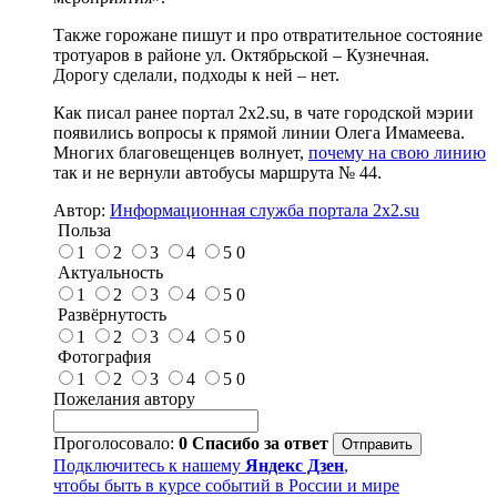
Также горожане пишут и про отвратительное состояние
тротуаров в районе ул. Октябрьской – Кузнечная.
Дорогу сделали, подходы к ней – нет.
Как писал ранее портал 2х2.su, в чате городской мэрии
появились вопросы к прямой линии Олега Имамеева.
Многих благовещенцев волнует,
почему на свою линию
так и не вернули автобусы маршрута № 44.
Автор:
Информационная служба портала 2x2.su
Польза
1
2
3
4
5
0
Актуальность
1
2
3
4
5
0
Развёрнутость
1
2
3
4
5
0
Фотография
1
2
3
4
5
0
Пожелания автору
Проголосовало:
0
Спасибо за ответ
Подключитесь к нашему
Яндекс Дзен
,
чтобы быть в курсе событий в России и мире