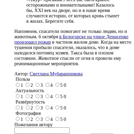
осторожными и внимательными! Казалось
бы, XXI век на дворе, но и в наше время
случаются истории, от которых кровь стынет
в жилах. Берегите себя.
Напомним, спасатели помогают не только людям, но и
животным. 6 октября
в Белогорске на улице Денисенко
произошел пожар
в частном жилом доме. Когда на место
тушения прибыли спасатели, оказалось, что в доме
находился питомец хозяев. Такса была в плохом
состоянии. Животное спасли от огня и провели ему
реанимационные мероприятия.
Автор:
Светлана Мубаранникова
Польза
1
2
3
4
5
0
Актуальность
1
2
3
4
5
0
Развёрнутость
1
2
3
4
5
0
Фотография
1
2
3
4
5
0
Пожелания автору