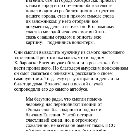
Евгений, сам из города Хабаровска, приехал
к нам в город и по стечению обстоятельств
попал в один из реабилитационных центров
нашего города, став в прямом смысле слова
их заложником: у него отобрали все
документы, деньги и телефон. К огромному
счастью молодой человек смог выйти на
связь с нашим отрядом и описать всю
картину, – поделились волонтёры.
Они смогли вызволить мужчину из самого настоящего
заточения. При этом оказалось, что в родном
Хабаровске Евгения уже объявили в розыск как без
вести пропавшего. Но благодаря амурским поисковикам
он смог связаться с близкими, рассказать о своём
самочувствии. Тогда ему сразу отправили деньги на
билет до дома. Волонтёры на всякий случай
сопроводили его до самого автобуса.
Мы безумно рады, что смогли помочь
человеку, нас переполняют эмоции от
тёплых слов благодарности родных и
близких Евгения. У этой истории
счастливый конец, но, к огромному
сожалению, не всегда он бывает такой. ПСО
«Амур» призывает всех вас быть крайне