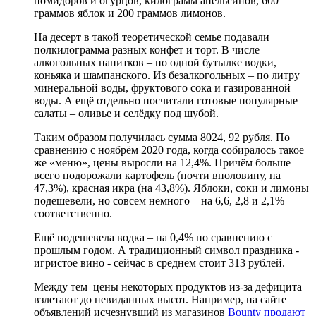
помидоров и огурцов, килограмм апельсинов, 600
граммов яблок и 200 граммов лимонов.
На десерт в такой теоретической семье подавали
полкилограмма разных конфет и торт. В числе
алкогольных напитков – по одной бутылке водки,
коньяка и шампанского. Из безалкогольных – по литру
минеральной воды, фруктового сока и газированной
воды. А ещё отдельно посчитали готовые популярные
салаты – оливье и селёдку под шубой.
Таким образом получилась сумма 8024, 92 рубля. По
сравнению с ноябрём 2020 года, когда собиралось такое
же «меню», цены выросли на 12,4%. Причём больше
всего подорожали картофель (почти вполовину, на
47,3%), красная икра (на 43,8%). Яблоки, соки и лимоны
подешевели, но совсем немного – на 6,6, 2,8 и 2,1%
соответственно.
Ещё подешевела водка – на 0,4% по сравнению с
прошлым годом. А традиционный символ праздника -
игристое вино - сейчас в среднем стоит 313 рублей.
Между тем цены некоторых продуктов из-за дефицита
взлетают до невиданных высот. Например, на сайте
объявлений исчезнувший из магазинов
Bounty продают