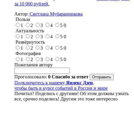
за 10 000 рублей.
Автор:
Светлана Мубаранникова
Польза
1
2
3
4
5
0
Актуальность
1
2
3
4
5
0
Развёрнутость
1
2
3
4
5
0
Фотография
1
2
3
4
5
0
Пожелания автору
Проголосовало:
0
Спасибо за ответ
Подключитесь к нашему
Яндекс Дзен
,
чтобы быть в курсе событий в России и мире
Почитал? Поделись с другими! Об этом должны узнать
все, срочно поделись! Другим это тоже интересно