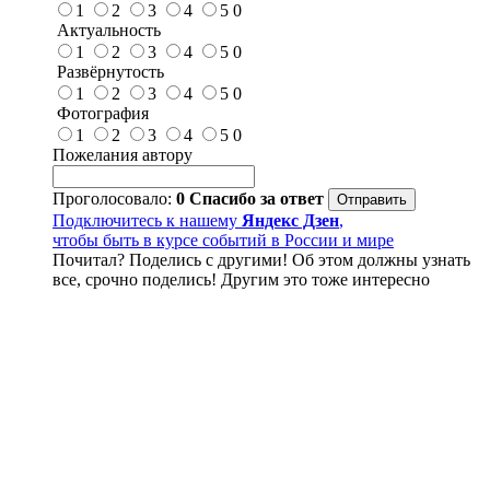
1
2
3
4
5
0
Актуальность
1
2
3
4
5
0
Развёрнутость
1
2
3
4
5
0
Фотография
1
2
3
4
5
0
Пожелания автору
Проголосовало:
0
Спасибо за ответ
Подключитесь к нашему
Яндекс Дзен
,
чтобы быть в курсе событий в России и мире
Почитал? Поделись с другими! Об этом должны узнать
все, срочно поделись! Другим это тоже интересно