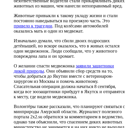
безответственные водители стали прикармливать диких
животных из машин, чем нанесли непоправимый вред.
Животные привыкли к такому укладу жизни и стали
постоянно наведываться на проезжую часть. Это
привело к трагедии
. Под колёсами автомобилей
оказались мать и один из медвежат.
Изначально думали, что сбили двоих подросших
детёнышей, но вскоре оказалось, что в живых остался
один медвежонок. Люди сообщали, что у животного
повреждена лапа и он хромает.
О желании спасти медвежонка
заявили защитники
дикой природы
. Они объявили сбор средств на то,
чтобы добраться до Якутии вместе с ветеринаром-
хирургом из Москвы и помочь животному.
Спасательная операция должна начаться 8 сентября,
когда все зоозащитники прибудут в Якутск и отправятся
к месту, где видели медвежонка.
Волонтёры также рассказали, что планируют связаться с
минприроды Амурской области. Журналист полезного
портала 2х2.su обратился за комментарием в ведомство,
однако там объяснили, что спасением диких животных
министерство не занимается и на них никто не выходил.