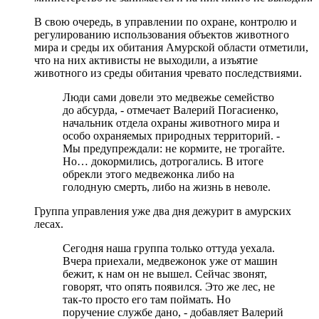
В свою очередь, в управлении по охране, контролю и
регулированию использования объектов животного
мира и среды их обитания Амурской области отметили,
что на них активисты не выходили, а изъятие
животного из среды обитания чревато последствиями.
Люди сами довели это медвежье семейство
до абсурда, - отмечает Валерий Погасиенко,
начальник отдела охраны животного мира и
особо охраняемых природных территорий. -
Мы предупреждали: не кормите, не трогайте.
Но… докормились, дотрогались. В итоге
обрекли этого медвежонка либо на
голодную смерть, либо на жизнь в неволе.
Группа управления уже два дня дежурит в амурских
лесах.
Сегодня наша группа только оттуда уехала.
Вчера приехали, медвежонок уже от машин
бежит, к нам он не вышел. Сейчас звонят,
говорят, что опять появился. Это же лес, не
так-то просто его там поймать. Но
поручение службе дано, - добавляет Валерий