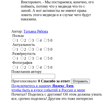
Викторович. - Мы постараемся, конечно, его
поймать, потому что у медведя что-то с
лапой. А вот активисты не имеют права
ловить этого медведя и в случае чего будут
наказаны.
Автор:
Татьяна Рябова
Польза
1
2
3
4
5
0
Актуальность
1
2
3
4
5
0
Развёрнутость
1
2
3
4
5
0
Фотография
1
2
3
4
5
0
Пожелания автору
Проголосовало:
0
Спасибо за ответ
Подключитесь к нашему
Яндекс Дзен
,
чтобы быть в курсе событий в России и мире
Почитал? Поделись с другими! Об этом должны узнать
все, срочно поделись! Другим это тоже интересно