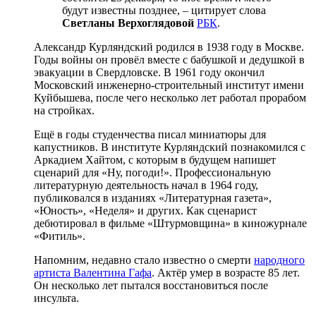
будут известны позднее, – цитирует слова
Светланы Верхоглядовой
РБК
.
Александр Курляндский родился в 1938 году в Москве.
Годы войны он провёл вместе с бабушкой и дедушкой в
эвакуации в Свердловске. В 1961 году окончил
Московский инженерно-строительный институт имени
Куйбышева, после чего несколько лет работал прорабом
на стройках.
Ещё в годы студенчества писал миниатюры для
капустников. В институте Курляндский познакомился с
Аркадием Хайтом, с которым в будущем напишет
сценарий для «Ну, погоди!». Профессиональную
литературную деятельность начал в 1964 году,
публиковался в изданиях «Литературная газета»,
«Юность», «Неделя» и других. Как сценарист
дебютировал в фильме «Штурмовщина» в киножурнале
«Фитиль».
Напомним, недавно стало известно о смерти
народного
артиста Валентина Гафа
. Актёр умер в возрасте 85 лет.
Он несколько лет пытался восстановиться после
инсульта.