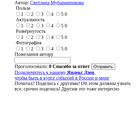
Автор:
Светлана Мубаранникова
Польза
1
2
3
4
5
0
Актуальность
1
2
3
4
5
0
Развёрнутость
1
2
3
4
5
0
Фотография
1
2
3
4
5
0
Пожелания автору
Проголосовало:
0
Спасибо за ответ
Подключитесь к нашему
Яндекс Дзен
,
чтобы быть в курсе событий в России и мире
Почитал? Поделись с другими! Об этом должны узнать
все, срочно поделись! Другим это тоже интересно