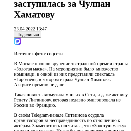
заступилась за Чулпан
Хаматову
23.04.2022 13:47
Поделиться
Источник фото:
соцсети
В Москве прошло вручение театральной премии страны
«Золотая маска». На мероприятии было множество
номинаци, в одной из них представили спектакль
«Горбачёв», в котором играла Чулпан Хаматова.
Актрисе премию не дали.
Такая новость возмутила многих в Сети, и даже актрису
Ренату Литвинову, которая недавно эмигрировала из
России во Францию.
В своём Telegram-канале Литвинова осудила
организаторов за несправедливость по отношению к
актёрам. Знаменитость посчитала, что «Золотую маску»
не дали «по указке». Иначе бы она досталась одним из