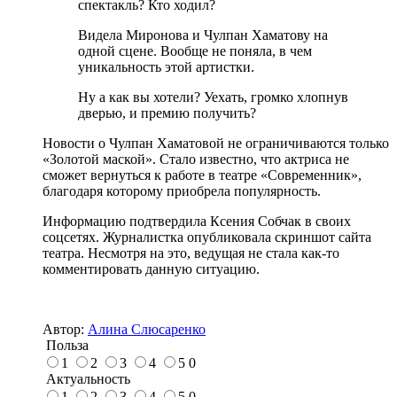
спектакль? Кто ходил?
Видела Миронова и Чулпан Хаматову на
одной сцене. Вообще не поняла, в чем
уникальность этой артистки.
Ну а как вы хотели? Уехать, громко хлопнув
дверью, и премию получить?
Новости о Чулпан Хаматовой не ограничиваются только
«Золотой маской». Стало известно, что актриса не
сможет вернуться к работе в театре «Современник»,
благодаря которому приобрела популярность.
Информацию подтвердила Ксения Собчак в своих
соцсетях. Журналистка опубликовала скриншот сайта
театра. Несмотря на это, ведущая не стала как-то
комментировать данную ситуацию.
Автор:
Алина Слюсаренко
Польза
1
2
3
4
5
0
Актуальность
1
2
3
4
5
0