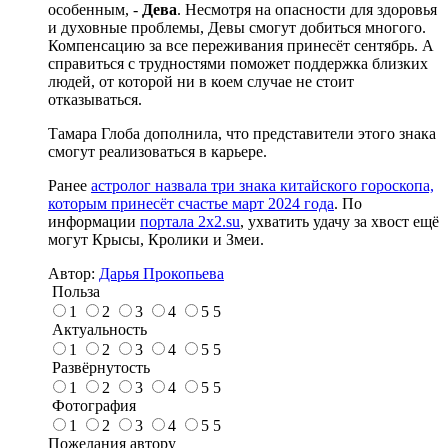
особенным, -
Дева
. Несмотря на опасности для здоровья
и духовные проблемы, Девы смогут добиться многого.
Компенсацию за все переживания принесёт сентябрь. А
справиться с трудностями поможет поддержка близких
людей, от которой ни в коем случае не стоит
отказываться.
Тамара Глоба дополнила, что представители этого знака
смогут реализоваться в карьере.
Ранее
астролог назвала три знака китайского гороскопа,
которым принесёт счастье март 2024 года
. По
информации
портала 2x2.su
, ухватить удачу за хвост ещё
могут Крысы, Кролики и Змеи.
Автор:
Дарья Прокопьева
Польза
1
2
3
4
5
5
Актуальность
1
2
3
4
5
5
Развёрнутость
1
2
3
4
5
5
Фотография
1
2
3
4
5
5
Пожелания автору