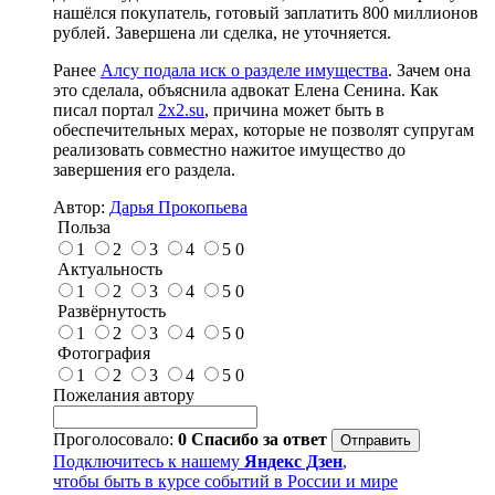
нашёлся покупатель, готовый заплатить 800 миллионов
рублей. Завершена ли сделка, не уточняется.
Ранее
Алсу подала иск о разделе имущества
. Зачем она
это сделала, объяснила адвокат Елена Сенина. Как
писал портал
2x2.su
, причина может быть в
обеспечительных мерах, которые не позволят супругам
реализовать совместно нажитое имущество до
завершения его раздела.
Автор:
Дарья Прокопьева
Польза
1
2
3
4
5
0
Актуальность
1
2
3
4
5
0
Развёрнутость
1
2
3
4
5
0
Фотография
1
2
3
4
5
0
Пожелания автору
Проголосовало:
0
Спасибо за ответ
Подключитесь к нашему
Яндекс Дзен
,
чтобы быть в курсе событий в России и мире