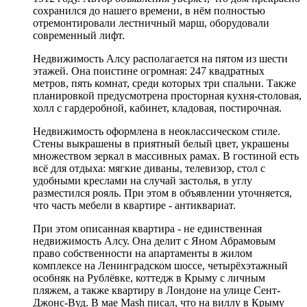
сохранился до нашего времени, в нём полностью
отремонтировали лестничный марш, оборудовали
современный лифт.
Недвижимость Алсу располагается на пятом из шести
этажей. Она поистине огромная: 247 квадратных
метров, пять комнат, среди которых три спальни. Также
планировкой предусмотрена просторная кухня-столовая,
холл с гардеробной, кабинет, кладовая, постирочная.
Недвижимость оформлена в неоклассическом стиле.
Стены выкрашены в приятный белый цвет, украшены
множеством зеркал в массивных рамах. В гостиной есть
всё для отдыха: мягкие диваны, телевизор, стол с
удобными креслами на случай застолья, в углу
разместился рояль. При этом в объявлении уточняется,
что часть мебели в квартире - антиквариат.
При этом описанная квартира - не единственная
недвижимость Алсу. Она делит с Яном Абрамовым
право собственности на апартаменты в жилом
комплексе на Ленинградском шоссе, четырёхэтажный
особняк на Рублёвке, коттедж в Крыму с личным
пляжем, а также квартиру в Лондоне на улице Сент-
Джонс-Вуд. В мае Mash писал, что на виллу в Крыму