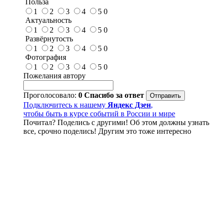
Польза
1
2
3
4
5
0
Актуальность
1
2
3
4
5
0
Развёрнутость
1
2
3
4
5
0
Фотография
1
2
3
4
5
0
Пожелания автору
Проголосовало:
0
Спасибо за ответ
Подключитесь к нашему
Яндекс Дзен
,
чтобы быть в курсе событий в России и мире
Почитал? Поделись с другими! Об этом должны узнать
все, срочно поделись! Другим это тоже интересно