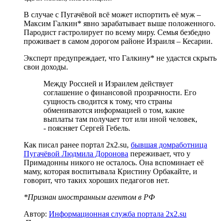
В случае с Пугачёвой всё может испортить её муж –
Максим Галкин* явно зарабатывает выше положенного.
Пародист гастролирует по всему миру. Семья безбедно
проживает в самом дорогом районе Израиля – Кесарии.
Эксперт предупреждает, что Галкину* не удастся скрыть
свои доходы.
Между Россией и Израилем действует
соглашение о финансовой прозрачности. Его
сущность сводится к тому, что страны
обмениваются информацией о том, какие
выплаты там получает тот или иной человек,
- поясняет Сергей Гебель.
Как писал ранее портал 2х2.su,
бывшая домработница
Пугачёвой Людмила Доронова
переживает, что у
Примадонны никого не осталось. Она вспоминает её
маму, которая воспитывала Кристину Орбакайте, и
говорит, что таких хороших педагогов нет.
*Признан иностранным агентом в РФ
Автор:
Информационная служба портала 2x2.su