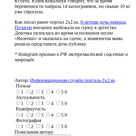
Кстати, Юлия Ковальчук говорит, что за время
беременности набрала 14 килограммов, но свыше 10 кг
уже сбросила.
Как писал ранее портал 2х2.su,
6-летняя дочь певицы
Пелагеи
внезапно выбежала на сцену к артистке.
Девочка увлеклась во время исполнения песни
«Валенки» и оказалась на сцене, а знаменитая мама
решила представить дочь публике.
* Instagram признан в РФ экстремистской соцсетью и
запрещён
Автор:
Информационная служба портала 2x2.su
Польза
1
2
3
4
5
0
Актуальность
1
2
3
4
5
0
Развёрнутость
1
2
3
4
5
0
Фотография
1
2
3
4
5
0
Пожелания автору