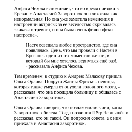
Анфиса Чехова вспоминает, что во время поездки в
Ереван с Анастасией Заворотнюк она хохотала как
ненормальная. Но она уже заметила изменения в
настроении актрисы: за её весёлостью скрывалась
«какая-то тревога, и она была очень философски
настроена».
Настя освещала любое пространство, где она
появлялась. День, что мы провели с Настей в
Ереване - один из тех моментов жизни, в
который бы мне хотелось вернуться ещё раз!,
- рассказала Анфиса Чехова.
Тем временем, в студию к Андрею Малахову пришла
Ольга Орлова. Подруга Жанны Фриске - певицы,
которая также умерла от опухоли головного мозга, -
рассказала, что она посещала больницу и общалась с
Анастасией Заворотнюк.
Ольга Орлова говорит, что познакомились они, когда
Заворотнюк заболела. Тогда позвонил Пётр Чернышёв и
рассказал, кто он такой. Он попросил совета, а с ним
приехала и Анастасия Заворотнюк.