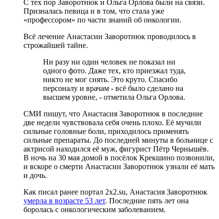
С тех пор Заворотнюк и Ольга Орлова были на связи.
Призналась певица и в том, что стала уже
«профессором» по части знаний об онкологии.
Всё лечение Анастасии Заворотнюк проводилось в
строжайшей тайне.
Ни разу ни один человек не показал ни
одного фото. Даже тех, кто приезжал туда,
никто не мог снять. Это круто. Спасибо
персоналу и врачам - всё было сделано на
высшем уровне, - отметила Ольга Орлова.
СМИ пишут, что Анастасия Заворотнюк в последние
две недели чувствовала себя очень плохо. Её мучили
сильные головные боли, приходилось применять
сильные препараты. До последней минуты в больнице с
актрисой находился её муж, фигурист Пётр Чернышёв.
В ночь на 30 мая домой в посёлок Крекшино позвонили,
и вскоре о смерти Анастасии Заворотнюк узнали её мать
и дочь.
Как писал ранее портал 2х2.su, Анастасия Заворотнюк
умерла в возрасте 53 лет
. Последние пять лет она
боролась с онкологическим заболеванием.