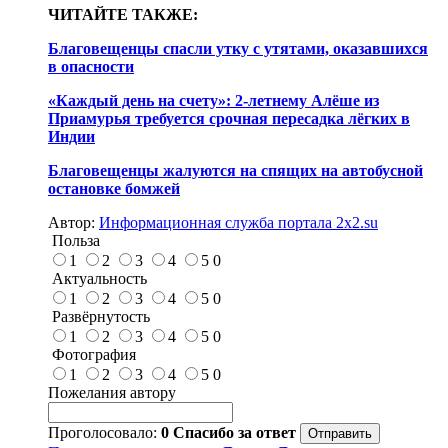
ЧИТАЙТЕ ТАКЖЕ:
Благовещенцы спасли утку с утятами, оказавшихся
в опасности
«Каждый день на счету»: 2-летнему Алёше из
Приамурья требуется срочная пересадка лёгких в
Индии
Благовещенцы жалуются на спящих на автобусной
остановке бомжей
Автор:
Информационная служба портала 2x2.su
Польза
1
2
3
4
5
0
Актуальность
1
2
3
4
5
0
Развёрнутость
1
2
3
4
5
0
Фотография
1
2
3
4
5
0
Пожелания автору
Проголосовало:
0
Спасибо за ответ