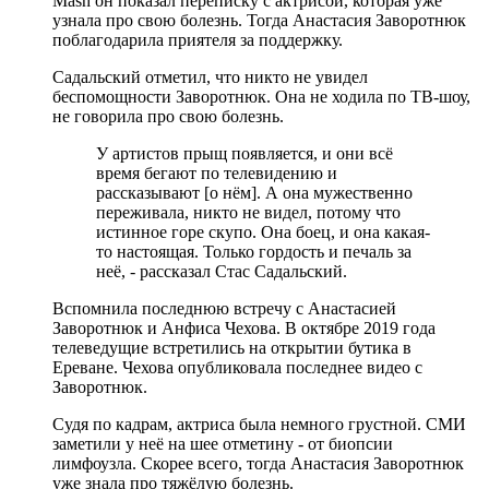
Mash он показал переписку с актрисой, которая уже
узнала про свою болезнь. Тогда Анастасия Заворотнюк
поблагодарила приятеля за поддержку.
Садальский отметил, что никто не увидел
беспомощности Заворотнюк. Она не ходила по ТВ-шоу,
не говорила про свою болезнь.
У артистов прыщ появляется, и они всё
время бегают по телевидению и
рассказывают [о нём]. А она мужественно
переживала, никто не видел, потому что
истинное горе скупо. Она боец, и она какая-
то настоящая. Только гордость и печаль за
неё, - рассказал Стас Садальский.
Вспомнила последнюю встречу с Анастасией
Заворотнюк и Анфиса Чехова. В октябре 2019 года
телеведущие встретились на открытии бутика в
Ереване. Чехова опубликовала последнее видео с
Заворотнюк.
Судя по кадрам, актриса была немного грустной. СМИ
заметили у неё на шее отметину - от биопсии
лимфоузла. Скорее всего, тогда Анастасия Заворотнюк
уже знала про тяжёлую болезнь.