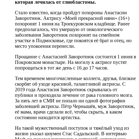
которая лечилась от глиобластомы.
Стало известно, когда пройдут похороны Анастасии
Заворотнюк. Актрису «Моей прекрасной няни» (16+)
похоронят 1 июня на Троекуровском кладбище. Ранее
предполагалось, что умершую от онкологического
заболевания Заворотнюк похоронят на семейном
участке в Подмосковье, где покоятся её брат и отец, но
место упокоения перенесли.
Прощание с Анастасией Заворотнюк состоится 1 июня в
Покровском монастыре. На могилу к актрисе пустят
попрощаться в тот же день с 16 до 17 часов.
Тем временем многочисленные коллеги, друзья, близкие
скорбят об уходе красивой, талантливой актрисы. С
2019 года Анастасия Заворотнюк скрывалась от
публики и проходила лечение от рака головного мозга.
За пять лет в СМИ не попало ни одной фотографии
заболевшей актрисы. Пётр Чернышёв, муж Заворотнюк,
её мама, врачи сделали всё, чтобы скрыть, в каком
состоянии находится артистка.
На такой мужественный поступок и тяжёлый уход из
жизни указал шоумен Стас Садальский. В интервью