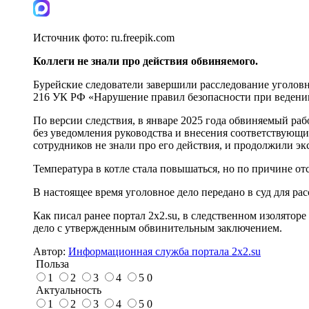
Источник фото:
ru.freepik.com
Коллеги не знали про действия обвиняемого.
Бурейские следователи завершили расследование уголовн
216 УК РФ «Нарушение правил безопасности при ведении
По версии следствия, в январе 2025 года обвиняемый раб
без уведомления руководства и внесения соответствующи
сотрудников не знали про его действия, и продолжили экс
Температура в котле стала повышаться, но по причине о
В настоящее время уголовное дело передано в суд для р
Как писал ранее портал 2х2.su, в следственном изолятор
дело с утвержденным обвинительным заключением.
Автор:
Информационная служба портала 2x2.su
Польза
1
2
3
4
5
0
Актуальность
1
2
3
4
5
0