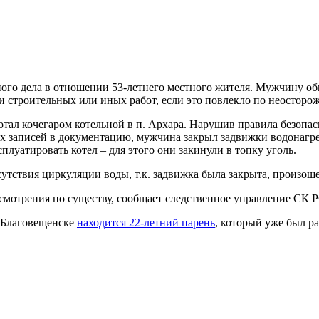
ого дела в отношении 53-летнего местного жителя. Мужчину обв
 строительных или иных работ, если это повлекло по неосторо
отал кочегаром котельной в п. Архара. Нарушив правила безопас
х записей в документацию, мужчина закрыл задвижки водонагре
плуатировать котел – для этого они закинули в топку уголь.
тсутствия циркуляции воды, т.к. задвижка была закрыта, произ
ассмотрения по существу, сообщает следственное управление СК 
е Благовещенске
находится 22-летний парень
, который уже был ра