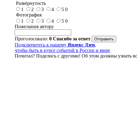
Развёрнутость
1
2
3
4
5
0
Фотография
1
2
3
4
5
0
Пожелания автору
Проголосовало:
0
Спасибо за ответ
Подключитесь к нашему
Яндекс Дзен
,
чтобы быть в курсе событий в России и мире
Почитал? Поделись с другими! Об этом должны узнать вс