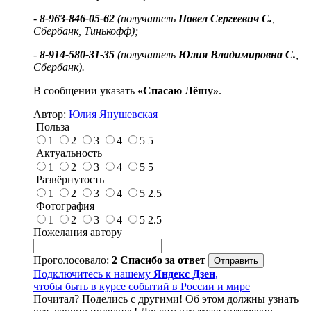
-
8-963-846-05-62
(получатель
Павел Сергеевич С.
,
Сбербанк, Тинькофф);
-
8-914-580-31-35
(получатель
Юлия Владимировна С.
,
Сбербанк).
В сообщении указать
«Спасаю Лёшу»
.
Автор:
Юлия Янушевская
Польза
1
2
3
4
5
5
Актуальность
1
2
3
4
5
5
Развёрнутость
1
2
3
4
5
2.5
Фотография
1
2
3
4
5
2.5
Пожелания автору
Проголосовало:
2
Спасибо за ответ
Подключитесь к нашему
Яндекс Дзен
,
чтобы быть в курсе событий в России и мире
Почитал? Поделись с другими! Об этом должны узнать