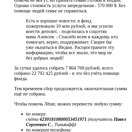
помочь не могут, но принять семью готовы в Индии.
Однако стоимость услуги запредельная - 570 000 $. Без
помощи людей семье не справиться.
Есть и хорошие новости: в фонд
пожертвовали 10 млн рублей, и мы успели
внести депозит, - поделилась в соцсетях
мама Алексея. - Спасибо всем и каждому, кто
помогает, верит, поддерживает. Скорее бы
уже оказаться в Индии. Распространите эту
информацию, чтобы все знали, что мир не
без добрых людей!
За сутки удалось собрать 7 864 769 рублей, всего
собрано 22 792 425 рублей - и это без учёта помощи
фонда.
Тем временем сбор продолжается, окончательная сумма
ещё не собрана.
Чтобы помочь Лёше, можно перевести любую сумму:
по номеру
счёта
42301810800053451971
(получатель
Павел
Сергеевич С
., Тинькофф)
по номерам телефона: