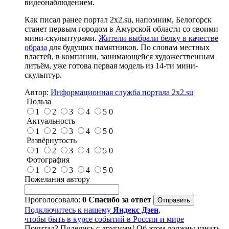
видеонаблюдением.
Как писал ранее портал 2х2.su, напомним, Белогорск
станет первым городом в Амурской области со своими
мини-скульптурами.
Жители выбрали белку в качестве
образа
для будущих памятников. По словам местных
властей, в компании, занимающейся художественным
литьём, уже готова первая модель из 14-ти мини-
скульптур.
Автор:
Информационная служба портала 2x2.su
Польза
1
2
3
4
5
0
Актуальность
1
2
3
4
5
0
Развёрнутость
1
2
3
4
5
0
Фотография
1
2
3
4
5
0
Пожелания автору
Проголосовало:
0
Спасибо за ответ
Подключитесь к нашему
Яндекс Дзен
,
чтобы быть в курсе событий в России и мире
Почитал? Поделись с другими! Об этом должны узнать