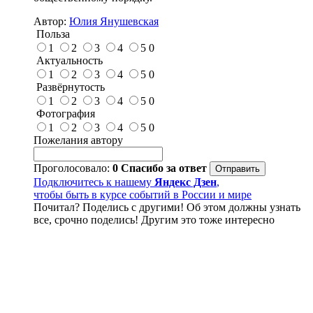
Автор:
Юлия Янушевская
Польза
1
2
3
4
5
0
Актуальность
1
2
3
4
5
0
Развёрнутость
1
2
3
4
5
0
Фотография
1
2
3
4
5
0
Пожелания автору
Проголосовало:
0
Спасибо за ответ
Подключитесь к нашему
Яндекс Дзен
,
чтобы быть в курсе событий в России и мире
Почитал? Поделись с другими! Об этом должны узнать
все, срочно поделись! Другим это тоже интересно