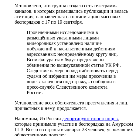
Установлено, что группа создала сеть телеграмм-
каналов, в которых размещались публикации и велась
агитация, направленная на организацию массовых
беспорядков с 17 по 19 сентября.
Проведёнными исследованиями в
размещённых указанными лицами
видеороликах установлено наличие
побуждений к насильственным действиям,
адресованных неопределённому кругу лиц.
Всем фигурантам будут предъявлены
обвинения по вышеуказанной статье УК РФ.
Следствие намерено ходатайствовать перед
судами об избрании им меры пресечения в
виде заключения под стражу, - сообщили в
пресс-службе Следственного комитета
России.
Установление всех обстоятельств преступления и лиц,
причастных к нему, продолжается.
Напомним, Из России
депортируют иностранцев
,
которые принимали участие в беспорядках на Амурском
ГПЗ. Всего из страны выдворят 23 человек, угрожавших
общественному порядку.