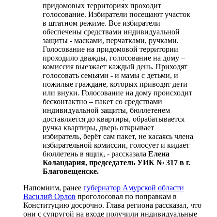
придомовых территориях проходит
голосование. Избиратели посещают участок
в штатном режиме. Все избиратели
обеспечены средствами индивидуальной
защиты - масками, перчатками, ручками.
Голосование на придомовой территории
проходило дважды, голосование на дому –
комиссия выезжает каждый день. Приходят
голосовать семьями - и мамы с детьми, и
пожилые граждане, которых приводят дети
или внуки. Голосование на дому происходит
бесконтактно – пакет со средствами
индивидуальной защиты, бюллетенем
доставляется до квартиры, обрабатывается
ручка квартиры, дверь открывает
избиратель, берёт сам пакет, не касаясь члена
избирательной комиссии, голосует и кидает
бюллетень в ящик, - рассказала
Елена
Коландария, председатель УИК № 317 в г.
Благовещенске.
Напомним, ранее
губернатор Амурской области
Василий Орлов
проголосовал по поправкам в
Конституцию досрочно. Глава региона рассказал, что
они с супругой на входе получили индивидуальные