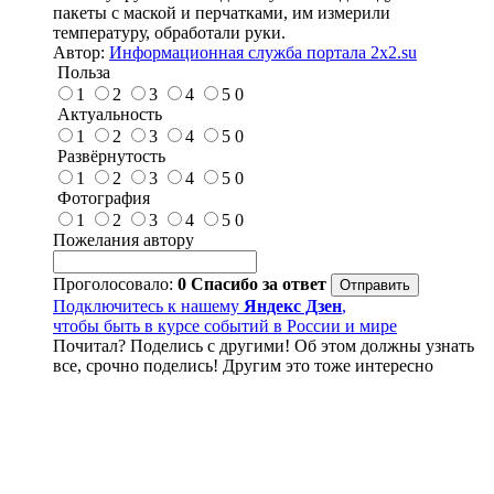
пакеты с маской и перчатками, им измерили
температуру, обработали руки.
Автор:
Информационная служба портала 2x2.su
Польза
1
2
3
4
5
0
Актуальность
1
2
3
4
5
0
Развёрнутость
1
2
3
4
5
0
Фотография
1
2
3
4
5
0
Пожелания автору
Проголосовало:
0
Спасибо за ответ
Подключитесь к нашему
Яндекс Дзен
,
чтобы быть в курсе событий в России и мире
Почитал? Поделись с другими! Об этом должны узнать
все, срочно поделись! Другим это тоже интересно