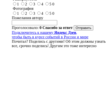
1
2
3
4
5
0
Фотография
1
2
3
4
5
0
Пожелания автору
Проголосовало:
0
Спасибо за ответ
Подключитесь к нашему
Яндекс Дзен
,
чтобы быть в курсе событий в России и мире
Почитал? Поделись с другими! Об этом должны узнать
все, срочно поделись! Другим это тоже интересно