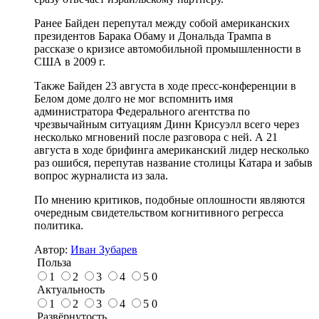
Ранее Байден перепутал между собой американских
президентов Барака Обаму и Дональда Трампа в
рассказе о кризисе автомобильной промышленности в
США в 2009 г.
Также Байден 23 августа в ходе пресс-конференции в
Белом доме долго не мог вспомнить имя
администратора Федерального агентства по
чрезвычайным ситуациям Динн Крисуэлл всего через
несколько мгновений после разговора с ней. А 21
августа в ходе брифинга американский лидер несколько
раз ошибся, перепутав название столицы Катара и забыв
вопрос журналиста из зала.
По мнению критиков, подобные оплошности являются
очередным свидетельством когнитивного регресса
политика.
Автор:
Иван Зубарев
Польза
1
2
3
4
5
0
Актуальность
1
2
3
4
5
0
Развёрнутость