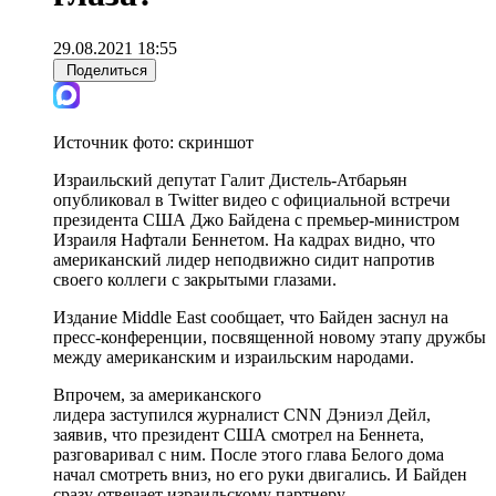
29.08.2021 18:55
Поделиться
Источник фото:
скриншот
Израильский депутат Галит Дистель-Атбарьян
опубликовал в Twitter видео с официальной встречи
президента США Джо Байдена с премьер-министром
Израиля Нафтали Беннетом. На кадрах видно, что
американский лидер неподвижно сидит напротив
своего коллеги с закрытыми глазами.
Издание Middle East сообщает, что Байден заснул на
пресс-конференции, посвященной новому этапу дружбы
между американским и израильским народами.
Впрочем, за американского
лидера заступился журналист CNN Дэниэл Дейл,
заявив, что президент США смотрел на Беннета,
разговаривал с ним. После этого глава Белого дома
начал смотреть вниз, но его руки двигались. И Байден
сразу отвечает израильскому партнеру.