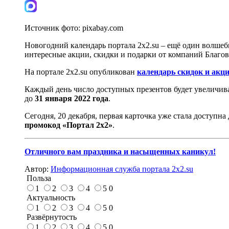
Источник фото:
pixabay.com
Новогодний календарь портала 2x2.su – ещё один волшеб
интересные акции, скидки и подарки от компаний Благо
На портале 2x2.su опубликован
календарь скидок и акц
Каждый день число доступных презентов будет увеличива
до
31 января 2022 года
.
Сегодня, 20 декабря, первая карточка уже стала доступн
промокод «Портал 2x2»
.
Отличного вам праздника и насыщенных каникул!
Автор:
Информационная служба портала 2x2.su
Польза
1
2
3
4
5
0
Актуальность
1
2
3
4
5
0
Развёрнутость
1
2
3
4
5
0