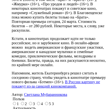
«Жмурки» (16+), «Про уродов и людей» (16+). В
некоторых кинотеатрах покажут и советское кино,
например «Служебный роман» (6+). В Благовещенске
пока можно купить билеты только на «Брата».
Повторная премьера сегодня, 24 марта. Стоимость
билетов – от 280 рублей. Некоторые места, к слову, уже
раскупили.
Кстати, в кинотеатрах продолжает идти не только
российское, но и зарубежное кино. В онлайн-афише
можно видеть американские и французские ужастики,
американские и канадские мультики и семейные
комедии, приключенческие фильмы, мелодрамы и
боевики. Билеты, правда, на них раскупаются неохотно,
по крайней мере онлайн.
Напомним, житель Екатеринбурга решил слетать в
соседнюю страну, чтобы увидеть в кинотеатре премьеру
нового фильма «Бэтмен» (16+).
В России картину не
покажут из-за санкций кинокомпаний.
Автор:
Светлана Мубаранникова
Польза
1
2
3
4
5
3
Актуальность