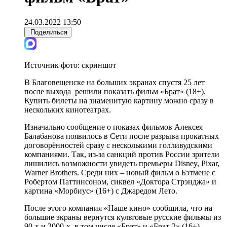
24.03.2022 13:50
Поделиться
Источник фото:
скриншот
В Благовещенске на больших экранах спустя 25 лет
после выхода решили показать фильм «Брат» (18+).
Купить билеты на знаменитую картину можно сразу в
нескольких кинотеатрах.
Изначально сообщение о показах фильмов Алексея
Балабанова появилось в Сети после разрыва прокатных
договорённостей сразу с несколькими голливудскими
компаниями. Так, из-за санкций против России зрители
лишились возможности увидеть премьеры Disney, Pixar,
Warner Brothers. Среди них – новый фильм о Бэтмене с
Робертом Паттинсоном, сиквел «Доктора Стрэнджа» и
картина «Морбиус» (16+) с Джаредом Лето.
После этого компания «Наше кино» сообщила, что на
большие экраны вернутся культовые русские фильмы из
90-х и 2000-х, в том числе «Брат» и «Брат-2» (16+),