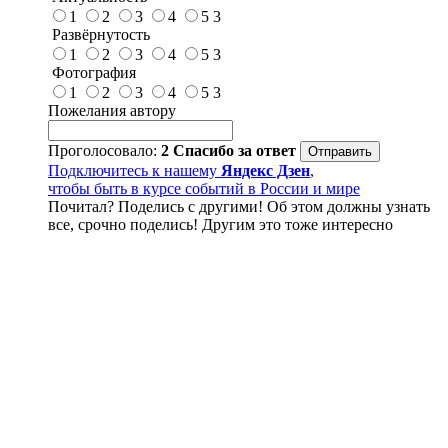
1
2
3
4
5
3
Развёрнутость
1
2
3
4
5
3
Фотография
1
2
3
4
5
3
Пожелания автору
Проголосовало:
2
Спасибо за ответ
Подключитесь к нашему
Яндекс Дзен
,
чтобы быть в курсе событий в России и мире
Почитал? Поделись с другими! Об этом должны узнать
все, срочно поделись! Другим это тоже интересно