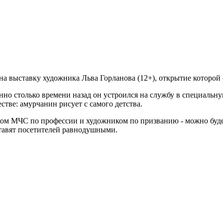
а выставку художника Льва Горланова (12+), открытие которой с
енно столько времени назад он устроился на службу в специаль
стве: амурчанин рисует с самого детства.
ком МЧС по профессии и художником по призванию - можно буде
ставят посетителей равнодушными.