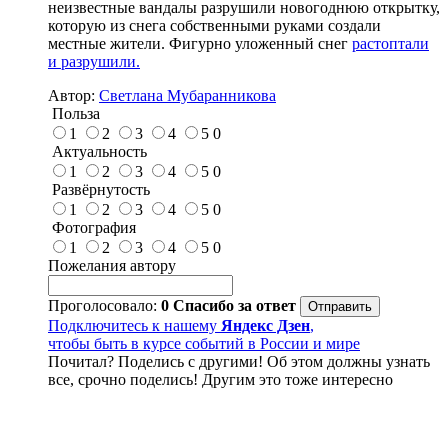
неизвестные вандалы разрушили новогоднюю открытку,
которую из снега собственными руками создали
местные жители. Фигурно уложенный снег
растоптали
и разрушили.
Автор:
Светлана Мубаранникова
Польза
1
2
3
4
5
0
Актуальность
1
2
3
4
5
0
Развёрнутость
1
2
3
4
5
0
Фотография
1
2
3
4
5
0
Пожелания автору
Проголосовало:
0
Спасибо за ответ
Подключитесь к нашему
Яндекс Дзен
,
чтобы быть в курсе событий в России и мире
Почитал? Поделись с другими! Об этом должны узнать
все, срочно поделись! Другим это тоже интересно