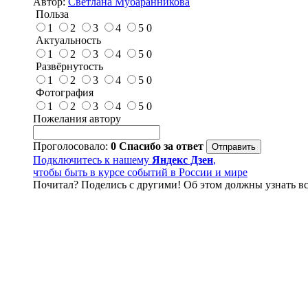
Автор:
Светлана Мубаранникова
Польза
1
2
3
4
5
0
Актуальность
1
2
3
4
5
0
Развёрнутость
1
2
3
4
5
0
Фотография
1
2
3
4
5
0
Пожелания автору
Проголосовало:
0
Спасибо за ответ
Подключитесь к нашему
Яндекс Дзен
,
чтобы быть в курсе событий в России и мире
Почитал? Поделись с другими! Об этом должны узнать вс