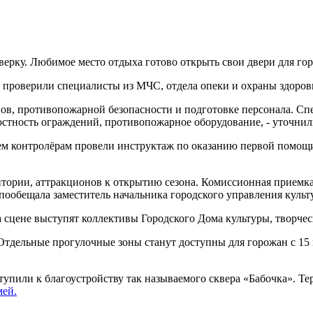
рку. Любимое место отдыха готово открыть свои двери для горо
 проверили специалисты из МЧС, отдела опеки и охраны здоровь
ов, противопожарной безопасности и подготовке персонала. Сп
стность ограждений, противопожарное оборудование, - уточнил
ем контролёрам провели инструктаж по оказанию первой помощи
тории, аттракционов к открытию сезона. Комиссионная приемка
 пообещала заместитель начальника городского управления куль
На сцене выступят коллективы Городского Дома культуры, творче
Отдельные прогулочные зоны станут доступны для горожан с 15 м
упили к благоустройству так называемого сквера «Бабочка». Те
мей.