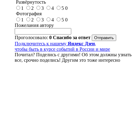
Развёрнутость
1
2
3
4
5
0
Фотография
1
2
3
4
5
0
Пожелания автору
Проголосовало:
0
Спасибо за ответ
Подключитесь к нашему
Яндекс Дзен
,
чтобы быть в курсе событий в России и мире
Почитал? Поделись с другими! Об этом должны узнать
все, срочно поделись! Другим это тоже интересно