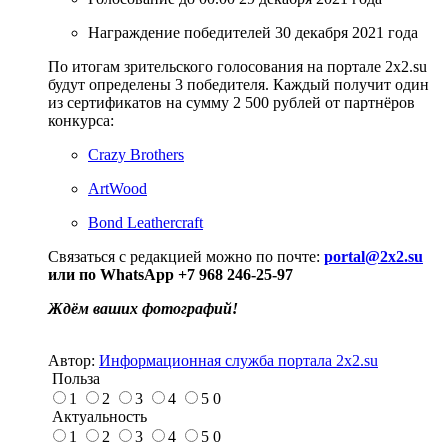
Награждение победителей 30 декабря 2021 года
По итогам зрительского голосования на портале 2х2.su
будут определены 3 победителя. Каждый получит один
из сертификатов на сумму 2 500 рублей от партнёров
конкурса:
Crazy Brothers
ArtWood
Bond Leathercraft
Связаться с редакцией можно по почте:
portal@2x2.su
или по WhatsApp +7 968 246-25-97
Ждём ваших фотографий!
Автор:
Информационная служба портала 2x2.su
Польза
1
2
3
4
5
0
Актуальность
1
2
3
4
5
0