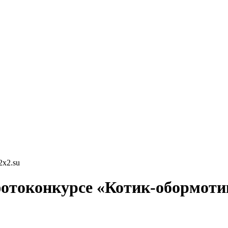
2x2.su
 фотоконкурсе «Котик-обормоти