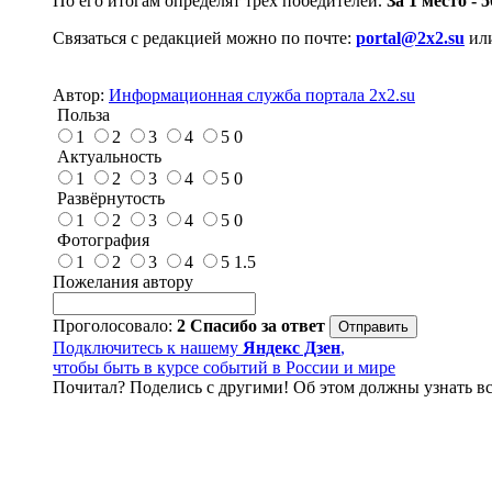
По его итогам определят трёх победителей.
За 1 место - 
Связаться с редакцией можно по почте:
portal@2x2.su
ил
Автор:
Информационная служба портала 2x2.su
Польза
1
2
3
4
5
0
Актуальность
1
2
3
4
5
0
Развёрнутость
1
2
3
4
5
0
Фотография
1
2
3
4
5
1.5
Пожелания автору
Проголосовало:
2
Спасибо за ответ
Подключитесь к нашему
Яндекс Дзен
,
чтобы быть в курсе событий в России и мире
Почитал? Поделись с другими! Об этом должны узнать вс