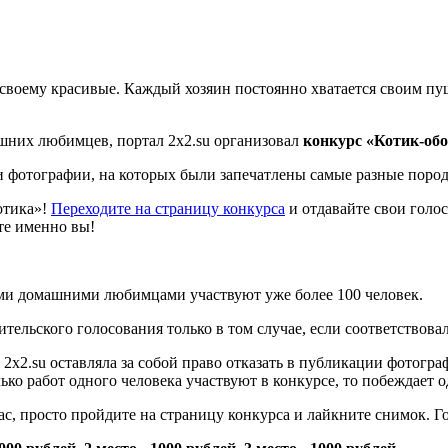
-своему красивые. Каждый хозяин постоянно хватается своим пуш
ашних любимцев, портал 2х2.su организовал
конкурс «Котик-об
 фотографии, на которых были запечатлены самые разные породы
отика»!
Переходите на страницу конкурса
и отдавайте свои голос
те именно вы!
оими домашними любимцами участвуют уже более 100 человек.
тельского голосования только в том случае, если соответствова
 2х2.su оставляла за собой право отказать в публикации фотогр
ько работ одного человека участвуют в конкурсе, то побеждает о
с, просто пройдите на страницу конкурса и лайкните снимок. Г