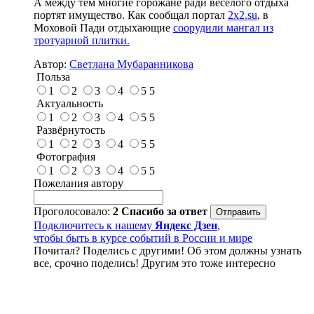
А между тем многие горожане ради весёлого отдыха
портят имущество. Как сообщал портал
2x2.su
, в
Моховой Пади отдыхающие
соорудили мангал из
тротуарной плитки.
Автор:
Светлана Мубаранникова
Польза
1
2
3
4
5
5
Актуальность
1
2
3
4
5
5
Развёрнутость
1
2
3
4
5
5
Фотография
1
2
3
4
5
5
Пожелания автору
Проголосовало:
2
Спасибо за ответ
Подключитесь к нашему
Яндекс Дзен
,
чтобы быть в курсе событий в России и мире
Почитал? Поделись с другими! Об этом должны узнать
все, срочно поделись! Другим это тоже интересно