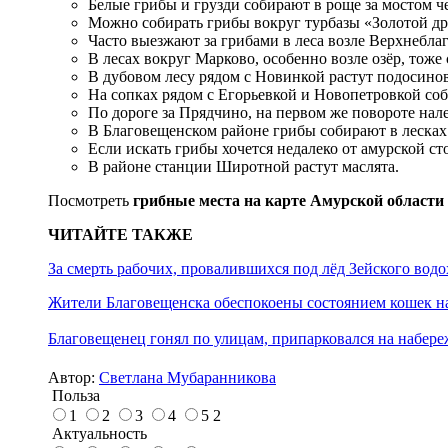
Белые грибы и грузди собирают в роще за мостом ч
Можно собирать грибы вокруг турбазы «Золотой дра
Часто выезжают за грибами в леса возле Верхнебл
В лесах вокруг Марково, особенно возле озёр, тоже
В дубовом лесу рядом с Новинкой растут подосинов
На сопках рядом с Егорьевкой и Новопетровкой соб
По дороге за Прядчино, на первом же повороте нале
В Благовещенском районе грибы собирают в лесках 
Если искать грибы хочется недалеко от амурской сто
В районе станции Широтной растут маслята.
Посмотреть
грибные места на карте Амурской области
ЧИТАЙТЕ ТАКЖЕ
За смерть рабочих, провалившихся под лёд Зейского вод
Жители Благовещенска обеспокоены состоянием кошек н
Благовещенец гонял по улицам, припарковался на набере
Автор:
Светлана Мубаранникова
Польза
1
2
3
4
5
2
Актуальность