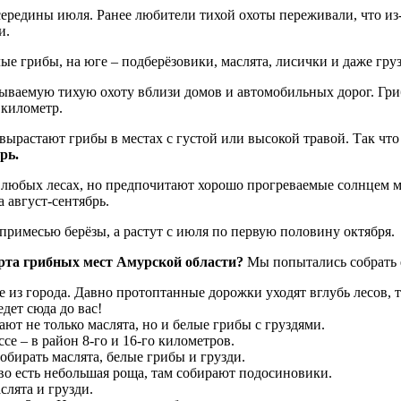
ередины июля. Ранее любители тихой охоты переживали, что из-з
и.
ые грибы, на юге – подберёзовики, маслята, лисички и даже гру
зываемую тихую охоту вблизи домов и автомобильных дорог. Гр
 километр.
о вырастают грибы в местах с густой или высокой травой. Так ч
рь.
 в любых лесах, но предпочитают хорошо прогреваемые солнцем 
 август-сентябрь.
примесью берёзы, а растут с июля по первую половину октября.
рта грибных мест Амурской области?
Мы попытались собрать е
е из города. Давно протоптанные дорожки уходят вглубь лесов,
дет сюда до вас!
ают не только маслята, но и белые грибы с груздями.
е – в район 8-го и 16-го километров.
собирать маслята, белые грибы и грузди.
о есть небольшая роща, там собирают подосиновики.
слята и грузди.