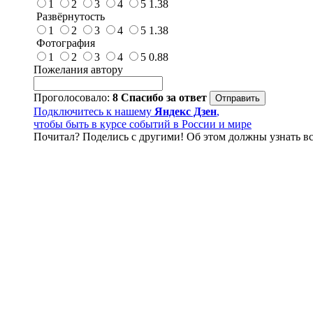
1
2
3
4
5
1.38
Развёрнутость
1
2
3
4
5
1.38
Фотография
1
2
3
4
5
0.88
Пожелания автору
Проголосовало:
8
Спасибо за ответ
Подключитесь к нашему
Яндекс Дзен
,
чтобы быть в курсе событий в России и мире
Почитал? Поделись с другими! Об этом должны узнать вс