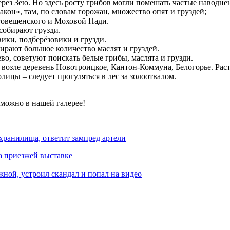
ерез Зею. Но здесь росту грибов могли помешать частые наводне
кон», там, по словам горожан, множество опят и груздей;
аговещенского и Моховой Пади.
 собирают грузди.
ики, подберёзовики и грузди.
ирают большое количество маслят и груздей.
во, советуют поискать белые грибы, маслята и грузди.
возле деревень Новотроицкое, Кантон-Коммуна, Белогорье. Раст
лицы – следует прогуляться в лес за золоотвалом.
можно в нашей галерее!
охранилища, ответит зампред артели
а приезжей выставке
жной, устроил скандал и попал на видео