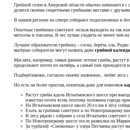
Грибной сезон в Амурской области обычно начинается с с
делятся своими секретными грибными местами с друзьям
В нашем регионе на севере собирают подосиновики и бел
Опытные грибники советуют: нельзя выходить на так на
металлы и токсины. В лес лучше уходить не менее чем на
Лучшие образователи грибниц – сосна, берёза, ель. Редк
матёрые собиратели могут назвать даже
грибной календа
Маслята, например, самые ранние летние грибы, растут
продолжают почти по октябрь, а самый пик приходится на
Подберёзовики, согласно своему названию, любят леса с 
Но есть ли более простая, понятная даже для новичков
ка
Растут грибы вдоль Игнатьевского шоссе при выезд
известно почти всем, поэтому половина города прие
На Игнатьевском шоссе около 20-го км в лесу собир
Ехать за грибами советуют и по Новотроицкому шосс
В лесу рядом с озёрами у села Игнатьево советуют 
По Новотроицкому шоссе после развилки на Марков
За турбазой «Снежинка» у озера Песчанка растут ма