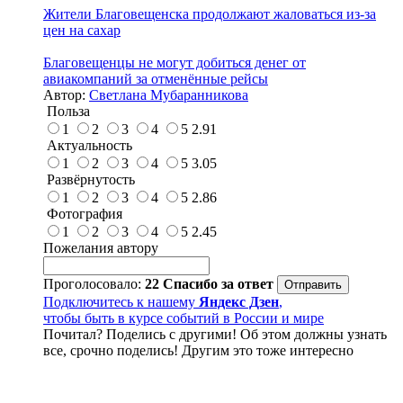
Жители Благовещенска продолжают жаловаться из-за
цен на сахар
Благовещенцы не могут добиться денег от
авиакомпаний за отменённые рейсы
Автор:
Светлана Мубаранникова
Польза
1
2
3
4
5
2.91
Актуальность
1
2
3
4
5
3.05
Развёрнутость
1
2
3
4
5
2.86
Фотография
1
2
3
4
5
2.45
Пожелания автору
Проголосовало:
22
Спасибо за ответ
Подключитесь к нашему
Яндекс Дзен
,
чтобы быть в курсе событий в России и мире
Почитал? Поделись с другими! Об этом должны узнать
все, срочно поделись! Другим это тоже интересно